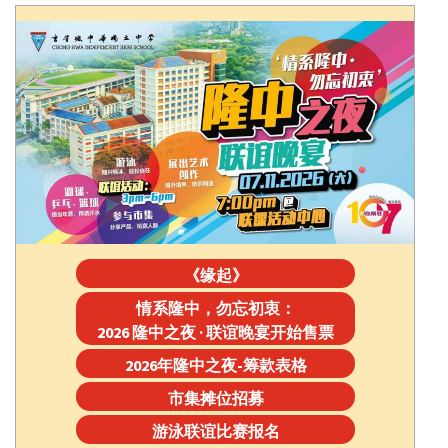
《缘起》
情系隆中，勿忘初衷：
2026 隆中之夜 · 联谊晚宴开始售票
2026年隆中之夜-筹款表格
市集摊位招募
游泳联谊比赛报名