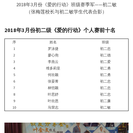
2018年3月份《爱的行动》班级赛季军——初二敏
（张梅莲校长与初二敏学生代表合影）
2018
年
3
月份初二级《爱的行动》个人赛前十名
序
姓名
班级
1
罗泳捷
初二忠
2
廖心尧
初二德
3
李燕云
初二爱
4
维多莉亚
初二勇
5
何欣颖
初二勇
6
张晏菁
初二忠
7
林恺颖
初二忠
8
叶思妤
初二忠
9
叶欣恩
初二廉
10
马荣志
初二敏