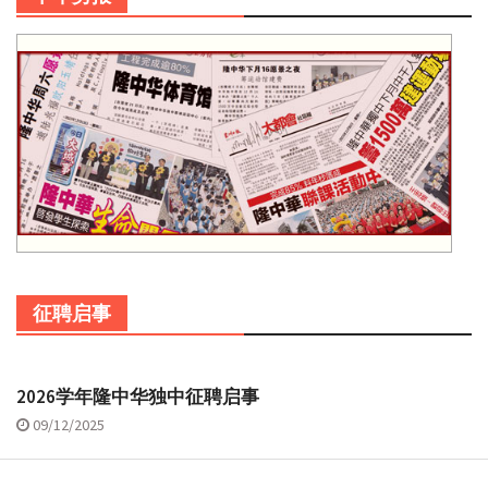
征聘启事
2026学年隆中华独中征聘启事
09/12/2025