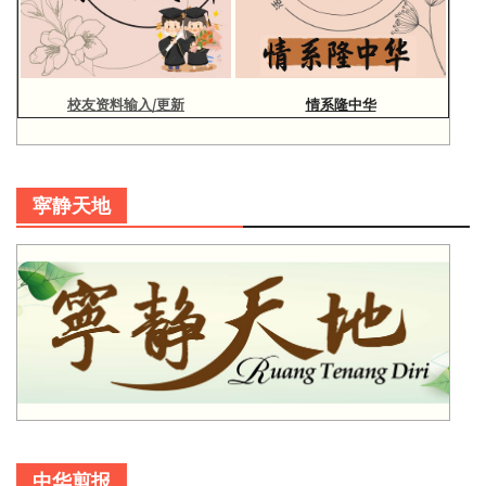
校友资料输入/更新
情系隆中华
寜静天地
中华剪报