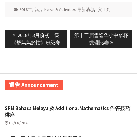
2018年活动
,
News & Activities 最新消息
,
义工处
Post
Previous
Next
2018年3月份初一级
第十三届雪隆华小中华杯
navigation
post:
post:
《帮妈妈的忙》班级赛
数理比赛
通告 Announcement
SPM Bahasa Melayu 及 Additional Mathematics 作答技巧
讲座
03/08/2026