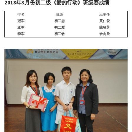
2018
年
3
月份初二级《爱的行动》班级赛成绩
排名
班级
班主任
冠军
初二忠
黄仁爱
亚军
初二爱
陈珍芳
季军
初二敏
余向欣