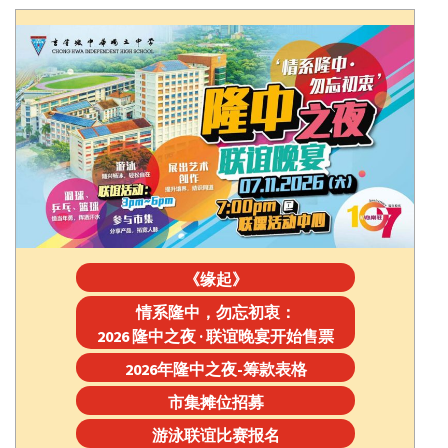
《缘起》
情系隆中，勿忘初衷：
2026 隆中之夜 · 联谊晚宴开始售票
2026年隆中之夜-筹款表格
市集摊位招募
游泳联谊比赛报名