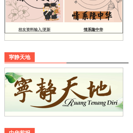
校友资料输入/更新
情系隆中华
寜静天地
中华剪报