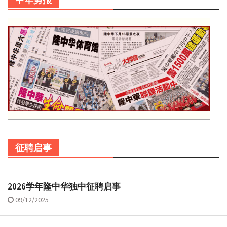
征聘启事
2026学年隆中华独中征聘启事
09/12/2025