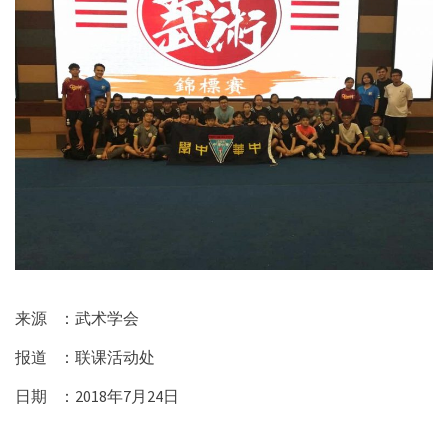
来源 ：武术学会
报道 ：联课活动处
日期
：
2018
年
7
月
24
日