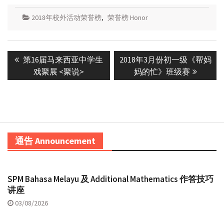
2018年校外活动荣誉榜
,
荣誉榜 Honor
Post
Previous
Next
第16届马来西亚中学生
2018年3月份初一级《帮妈
navigation
post:
post:
戏聚展 <聚说>
妈的忙》班级赛
通告 Announcement
SPM Bahasa Melayu 及 Additional Mathematics 作答技巧
讲座
03/08/2026