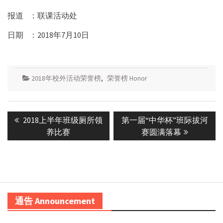
报道 ：联课活动处
日期
：
2018
年
7
月
10
日
2018年校外活动荣誉榜
,
荣誉榜 Honor
Post
Previous
Next
2018上半年班级厕所领
第一届“中华杯”班际拔河
navigation
post:
post:
养比赛
赛圆满落幕
通告 Announcement