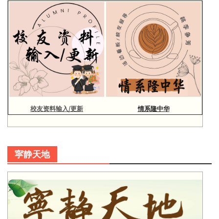
校友资料输入/更新
情系隆中华
寜静天地