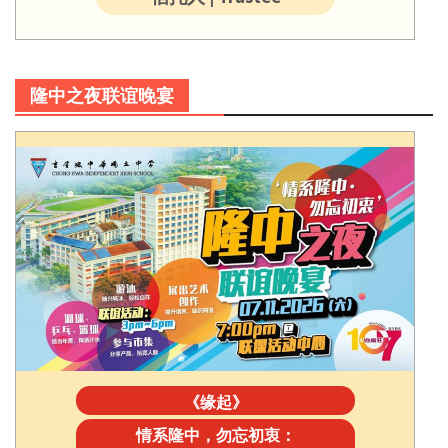
隆中之夜联谊晚宴
《缘起》
情系隆中，勿忘初衷：