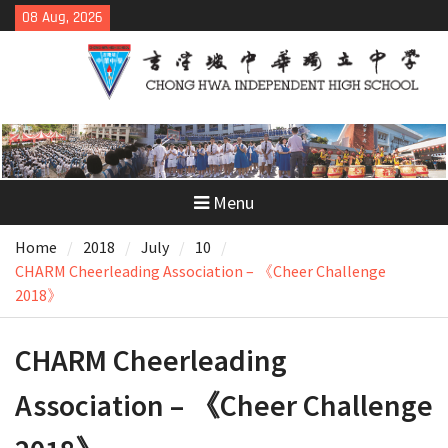
Skip
08 Aug, 2026
to
content
Menu
Home
2018
July
10
CHARM Cheerleading Association – 《Cheer Challenge
2018》
CHARM Cheerleading
Association – 《Cheer Challenge