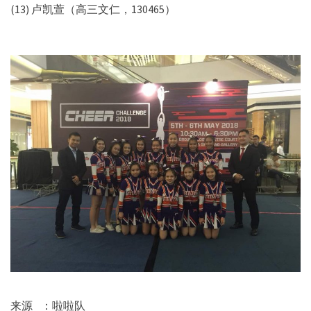
(13) 卢凯萱（高三文仁，130465）
来源 ：啦啦队