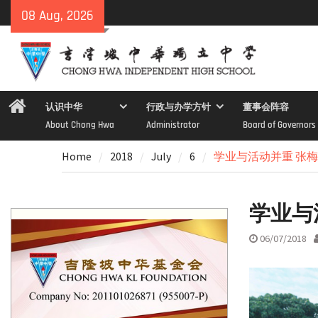
Skip
08 Aug, 2026
to
content
Home
认识中华
行政与办学方针
董事会阵容
About Chong Hwa
Administrator
Board of Governors
Home
2018
July
6
学业与活动并重 张
学业与
06/07/2018