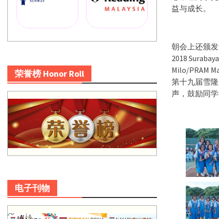
益与成长。
朝会上还颁发了第
2018 Surabay
Milo/PRAM 
荣誉榜 Honor Roll
第十九届雪隆
声，鼓励同学
电子刊物