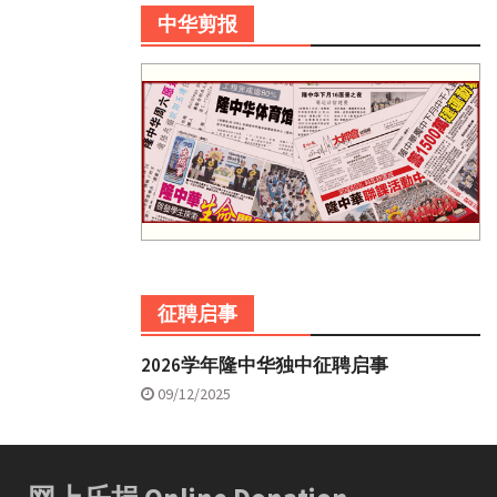
中华剪报
征聘启事
2026学年隆中华独中征聘启事
09/12/2025