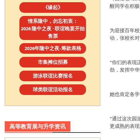
醒同学在积极
《缘起》
情系隆中，勿忘初衷：
2026 隆中之夜 · 联谊晚宴开始
为迎接百年校
售票
动，张校长对
2026年隆中之夜-筹款表格
市集摊位招募
“你们的表现
劲，发挥中华
游泳联谊比赛报名
球类联谊活动报名
她也肯定各学
“通过这次园
高等教育展与升学资讯
更成熟的表现