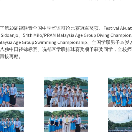
20届福联青全国中学华语辩论比赛冠军奖项、Festival Akuatik I
a Sidoanjo、54th Milo/PRAM Malaysia Age Group Diving Champio
Malaysia Age Group Swimming Championship、全国学联男
八独中田径锦标赛、冼都区学联排球赛奖项予获奖同学，全校师
再接再励。