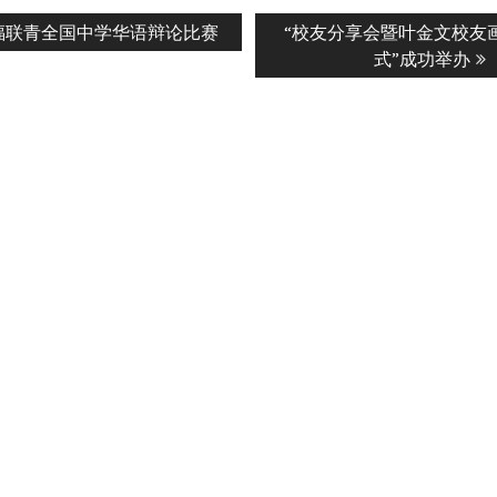
Next
届福联青全国中学华语辩论比赛
“校友分享会暨叶金文校友
n
post:
式”成功举办