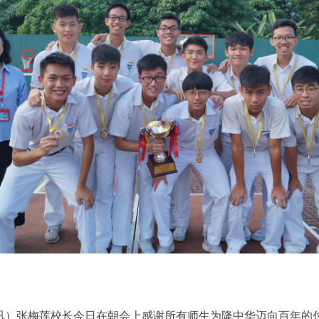
讯）张梅莲校长今日在朝会上感谢所有师生为隆中华迈向百年的