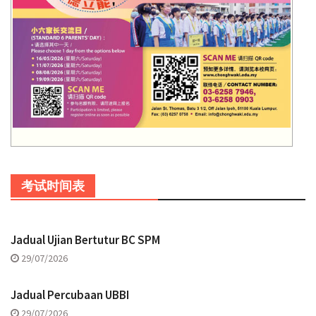
考试时间表
Jadual Ujian Bertutur BC SPM
29/07/2026
Jadual Percubaan UBBI
29/07/2026