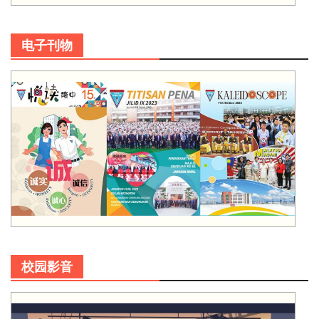
电子刊物
校园影音