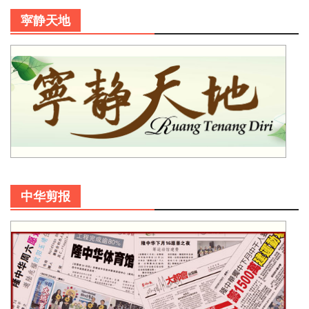
寜静天地
中华剪报