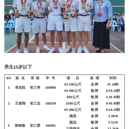
男生
15岁以下
NO
姓
名
班
级
学
号
项
目
成
绩
时间
4 X 100 公尺
金 牌
47.10秒
1
李杰杭
初三孝
160060
4 X 400 公尺
银 牌
3:54.20秒
800 公尺
银 牌
2:18.30秒
2
王俊翔
初三忠
160239
1500 公尺
金 牌
4:43.40秒
4 X 400 公尺
银 牌
3:54.20秒
跳高
金 牌
1.68 M
跳远
银 牌
5.51 M
3
陈铭敬
初三爱
160381
三级跳远
金 牌
12.28 M