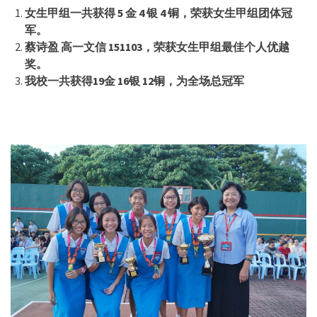
女生甲组一共获得
5 金 4 银 4 铜，荣获女生甲组团体冠
军。
蔡诗盈 高一文信
151103，荣获女生甲组最佳个人优越
奖。
我校一共获得19金 16银 12铜，为全场总冠军