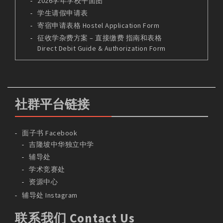
2026学年学校平面图
学生请假申请表
寄宿申请表格 Hostel Application Form
征收学杂费方案 – 直接缴费 指南和表格
Direct Debit Guide & Authorization Form
社群平台链接
面子书 Facebook
吉隆坡中华独立中学
辅导处
学术竞赛处
资源中心
辅导处 Instagram
联系我们 Contact Us