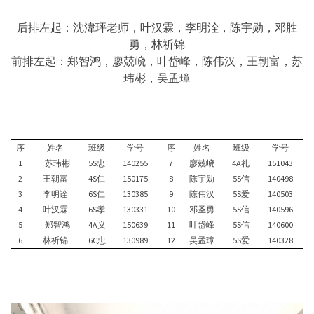
后排左起：沈湋玶老师，叶汉霖，李明洤，陈宇勋，邓胜
勇，林祈锦
前排左起：郑智鸿，廖兢峣，叶岱峰，陈伟汉，王朝富，苏
玮彬，吴孟璋
序
姓名
班级
学号
序
姓名
班级
学号
1
苏玮彬
5S忠
140255
7
廖兢峣
4A礼
151043
2
王朝富
4S仁
150175
8
陈宇勋
5S信
140498
3
李明诠
6S仁
130385
9
陈伟汉
5S爱
140503
4
叶汉霖
6S孝
130331
10
邓圣勇
5S信
140596
5
郑智鸿
4A义
150639
11
叶岱峰
5S信
140600
6
林祈锦
6C忠
130989
12
吴孟璋
5S爱
140328