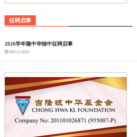
征聘启事
2026学年隆中华独中征聘启事
09/12/2025