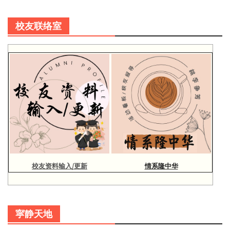
校友联络室
校友资料输入/更新
情系隆中华
寜静天地