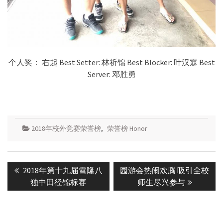
个人奖： 右起 Best Setter: 林祈锦 Best Blocker: 叶汉霖 Best
Server: 邓胜勇
2018年校外竞赛荣誉榜
,
荣誉榜 Honor
Post
Previous
Next
2018年第十九届雪隆八
园游会热闹欢腾 吸引全校
navigation
post:
post:
独中田径锦标赛
师生尽兴参与