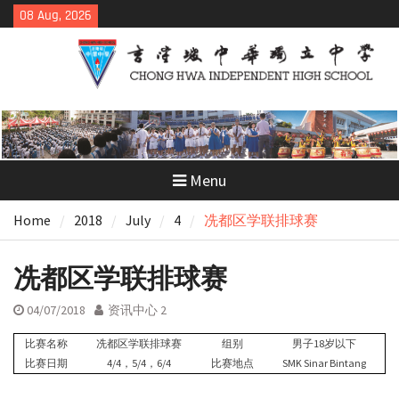
Skip
08 Aug, 2026
to
content
Menu
Home
2018
July
4
冼都区学联排球赛
冼都区学联排球赛
04/07/2018
资讯中心 2
比赛名称
冼都区学联排球赛
组别
男子18岁以下
比赛日期
4/4，5/4，6/4
比赛地点
SMK Sinar Bintang