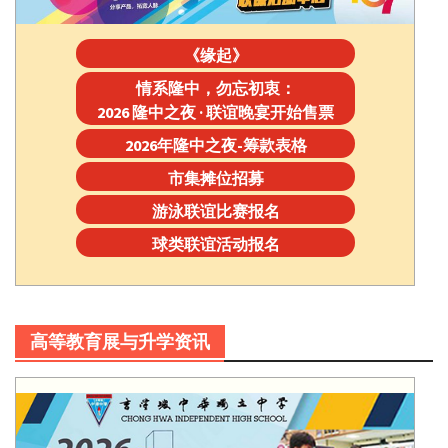
《缘起》
情系隆中，勿忘初衷：
2026 隆中之夜 · 联谊晚宴开始售票
2026年隆中之夜-筹款表格
市集摊位招募
游泳联谊比赛报名
球类联谊活动报名
高等教育展与升学资讯