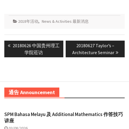
2018年活动
,
News & Activities 最新消息
Post
Previous
Next
20180626 中国贵州理工
20180627 Taylor’s –
navigation
post:
post:
学院莅访
Architecture Seminar
通告 Announcement
SPM Bahasa Melayu 及 Additional Mathematics 作答技巧
讲座
03/08/2026