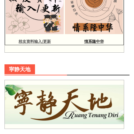
校友资料输入/更新
情系隆中华
寜静天地