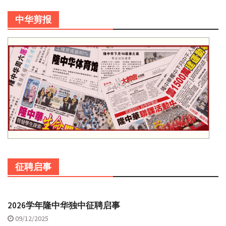
中华剪报
征聘启事
2026学年隆中华独中征聘启事
09/12/2025