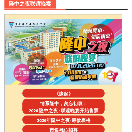
隆中之夜联谊晚宴
《缘起》
情系隆中，勿忘初衷：
2026 隆中之夜 · 联谊晚宴开始售票
2026年隆中之夜-筹款表格
市集摊位招募