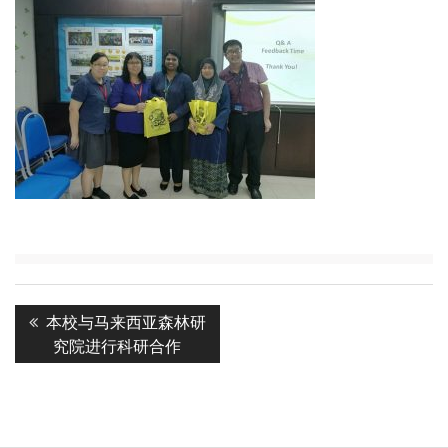
Post
Previous
本校与马来西亚森林研
navigation
post:
究院进行科研合作