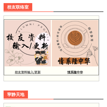
校友联络室
校友资料输入/更新
情系隆中华
寜静天地