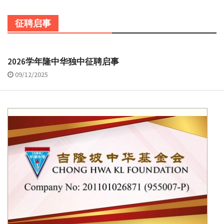
征聘启事
2026学年隆中华独中征聘启事
09/12/2025