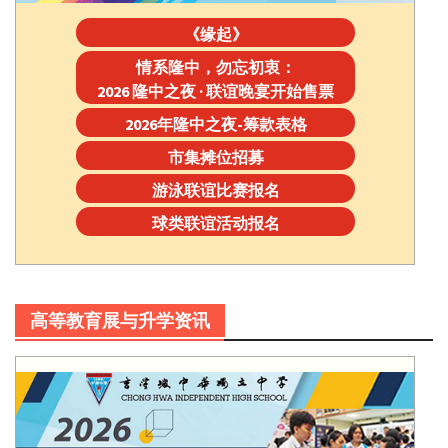
《缘起》
情系隆中，勿忘初衷：
2026 隆中之夜 · 联谊晚宴开始售票
2026年隆中之夜-筹款表格
市集摊位招募
游泳联谊比赛报名
球类联谊活动报名
高等教育展与升学资讯