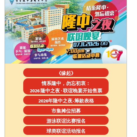
《缘起》
情系隆中，勿忘初衷：
2026 隆中之夜 · 联谊晚宴开始售票
2026年隆中之夜-筹款表格
市集摊位招募
游泳联谊比赛报名
球类联谊活动报名