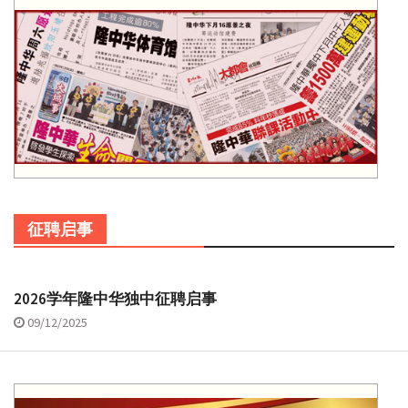
征聘启事
2026学年隆中华独中征聘启事
09/12/2025