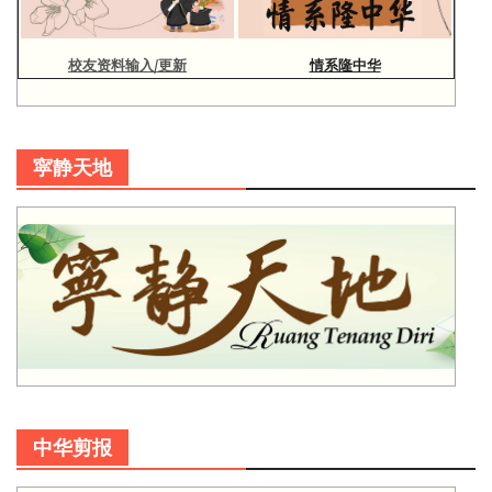
校友资料输入/更新
情系隆中华
寜静天地
中华剪报