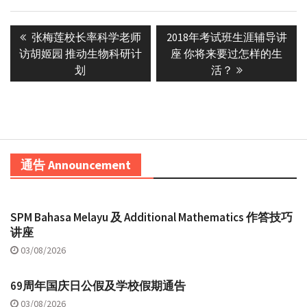
Post
Previous
Next
张梅莲校长率科学老师
2018年考试班生涯辅导讲
navigation
post:
post:
访胡姬园 推动生物科研计
座 你将来要过怎样的生
划
活？
通告 Announcement
SPM Bahasa Melayu 及 Additional Mathematics 作答技巧
讲座
03/08/2026
69周年国庆日公假及学校假期通告
03/08/2026