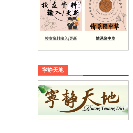
校友资料输入/更新
情系隆中华
寜静天地