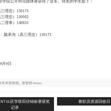
国际学院公开辩论团体赛获得了亚军。得奖的学生如下：
理忠）130173
理忠）130002
理孝）140933
颜承洵（高三理忠）130173
4月9日
校外学术荣誉榜
,
荣誉榜 Honor
Next
SENTUL区学联田径锦标赛获奖
教职员资源回收日
n
post:
记录