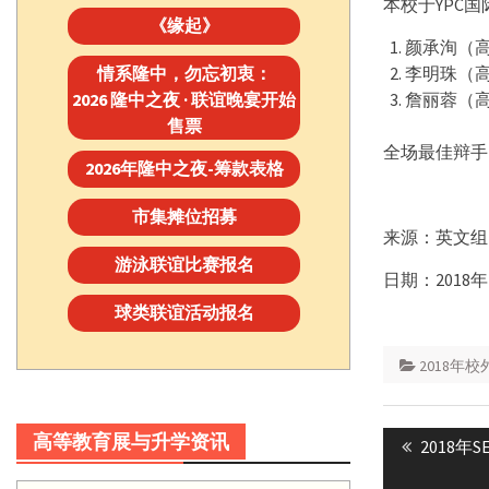
本校于YPC
《缘起》
颜承洵（高三
情系隆中，勿忘初衷：
李明珠（高三
2026 隆中之夜 · 联谊晚宴开始
詹丽蓉（高二
售票
全场最佳辩手：
2026年隆中之夜-筹款表格
市集摊位招募
来源：英文组
游泳联谊比赛报名
日期：2018年
球类联谊活动报名
2018年
Post
高等教育展与升学资讯
Previous
2018年
navigatio
post: