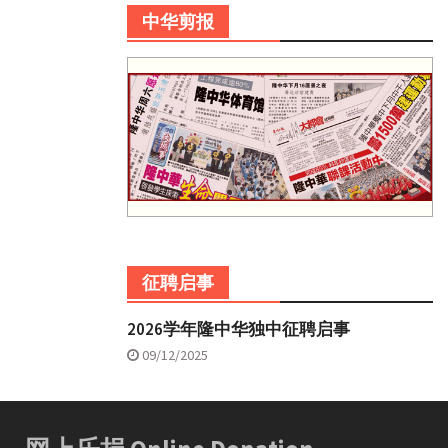
中华剪报
征聘启事
2026学年隆中华独中征聘启事
09/12/2025