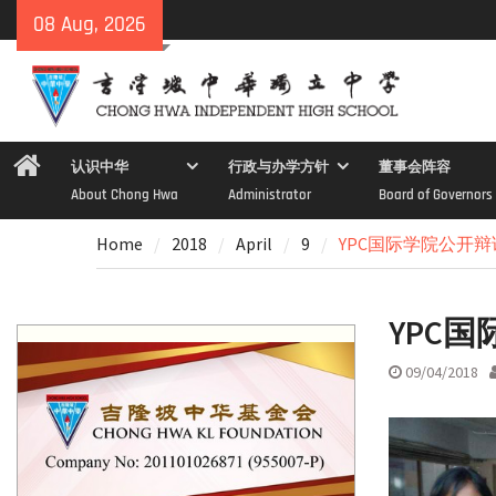
Skip
08 Aug, 2026
to
content
Home
认识中华
行政与办学方针
董事会阵容
About Chong Hwa
Administrator
Board of Governors
Home
2018
April
9
YPC国际学院公开
YPC
09/04/2018