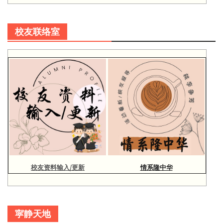
校友联络室
校友资料输入/更新
情系隆中华
寜静天地