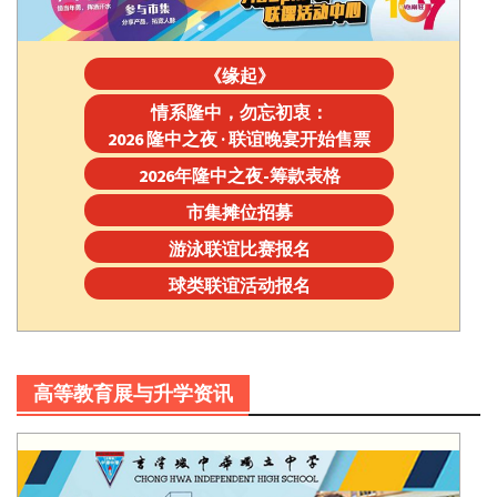
《缘起》
情系隆中，勿忘初衷：
2026 隆中之夜 · 联谊晚宴开始售票
2026年隆中之夜-筹款表格
市集摊位招募
游泳联谊比赛报名
球类联谊活动报名
高等教育展与升学资讯