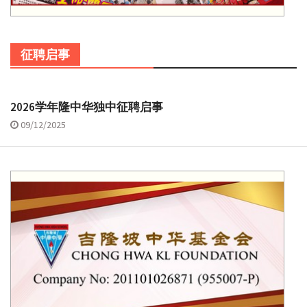
征聘启事
2026学年隆中华独中征聘启事
09/12/2025