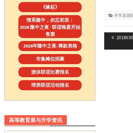
《缘起》
升学及国际事务处 
情系隆中，勿忘初衷：
2026 隆中之夜 · 联谊晚宴开始
Post
售票
Previou
20180308
navigatio
post:
2026年隆中之夜-筹款表格
市集摊位招募
游泳联谊比赛报名
球类联谊活动报名
高等教育展与升学资讯