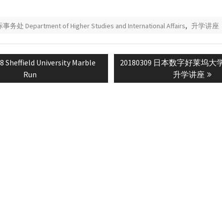
Department of Higher Studies and International Affairs
,
升学讲座
s
Next
 Sheffield University Marble
20180309 日本数字好莱坞
n
post:
Run
升学讲座