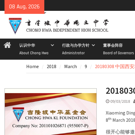
Skip
08 Aug, 2026
to
content
Home
认识中华
行政与办学方针
董事会阵容
About Chong Hwa
Administrator
Board of Governors
Home
2018
March
9
20180308 中
2018
09/03/2018
Xiaoming Ding
th
8
March 2018 
很开心能够邀