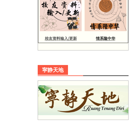
校友资料输入/更新
情系隆中华
寜静天地