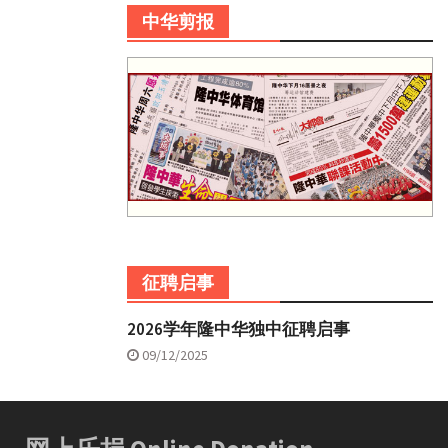
中华剪报
征聘启事
2026学年隆中华独中征聘启事
09/12/2025