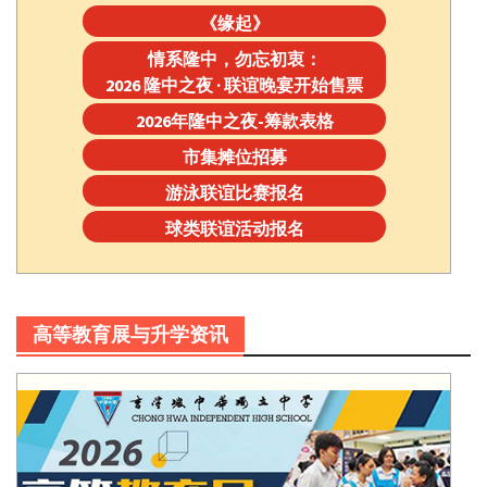
《缘起》
情系隆中，勿忘初衷：
2026 隆中之夜 · 联谊晚宴开始售票
2026年隆中之夜-筹款表格
市集摊位招募
游泳联谊比赛报名
球类联谊活动报名
高等教育展与升学资讯