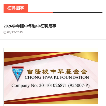
征聘启事
2026学年隆中华独中征聘启事
09/12/2025