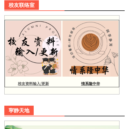
校友联络室
校友资料输入/更新
情系隆中华
寜静天地