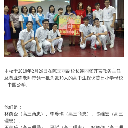
本校于2018年2月26日在陈玉丽副校长连同张其言教务主任
及黄业森老师带领一批为数10人的高中生探访昔日小学母校
– 中国公学。
他们是：
林前企（高三商忠）、李璧琪（高三商忠）、陈维宏（高三
理忠）、
王家乐（高三理爱）、严哲（高二理忠）、褚佩伽（高二理