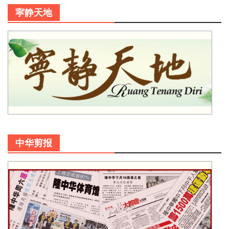
寜静天地
中华剪报