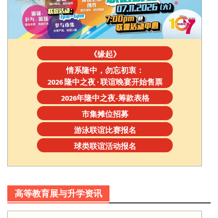
《缘起》
情系隆中，勿忘初衷：
2026 隆中之夜 · 联谊晚宴开始售票
2026年隆中之夜-筹款表格
市集摊位招募
游泳联谊比赛报名
球类联谊活动报名
高等教育展与升学资讯