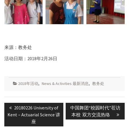
来源：教务处
活动日期：2018年2月26日
2018年活动
,
News & Activities 最新消息
,
教务处
Post
Previous
Next
20180226 University of
中国舞团“校园时代”莅访
navigation
post:
post:
Kent – Actuarial Science 讲
本校 双方交流热络
座