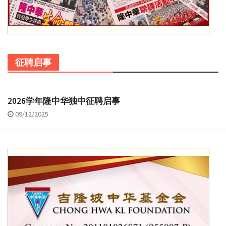
征聘启事
2026学年隆中华独中征聘启事
09/12/2025