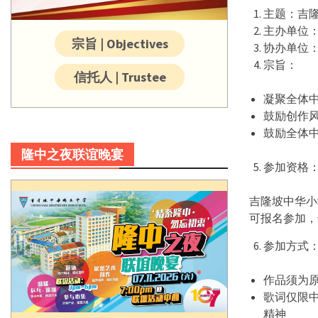
主题：吉
主办单位
宗旨 | Objectives
协办单位
宗旨：
信托人 | Trustee
凝聚全体
鼓励创作
鼓励全体
隆中之夜联谊晚宴
参加资格
吉隆坡中华小
可报名参加，
参加方式
作品须为
歌词仅限
精神