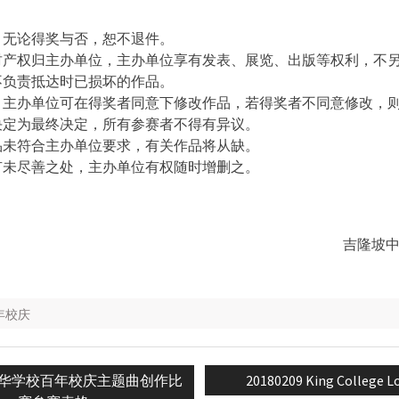
，无论得奖与否，恕不退件。
财产权归主办单位，主办单位享有发表、展览、出版等权利，不
不负责抵达时已损坏的作品。
，主办单位可在得奖者同意下修改作品，若得奖者不同意修改，
决定为最终决定，所有参赛者不得有异议。
品未符合主办单位要求，有关作品将从缺。
有未尽善之处，主办单位有权随时增删之。
吉隆坡
年校庆
Next
华学校百年校庆主题曲创作比
20180209 King College 
n