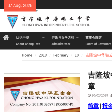
Skip
07 Aug, 2026
to
content
Home
认识中华
行政与办学方针
董事会阵容
About Chong Hwa
Administrator
Board of Governors
Home
2018
February
10
吉隆坡中华独
吉隆坡
章
10/02/2018
简章
|
报