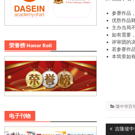
参赛作品
优胜作品
主办当局
如有需要
评审团的
荣誉榜 Honor Roll
若参赛作
本简章如
隆中华百
电子刊物
Post
Previous
吉隆坡中
navigatio