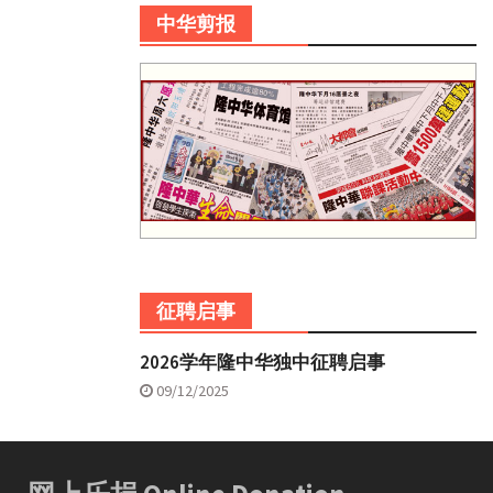
中华剪报
征聘启事
2026学年隆中华独中征聘启事
09/12/2025