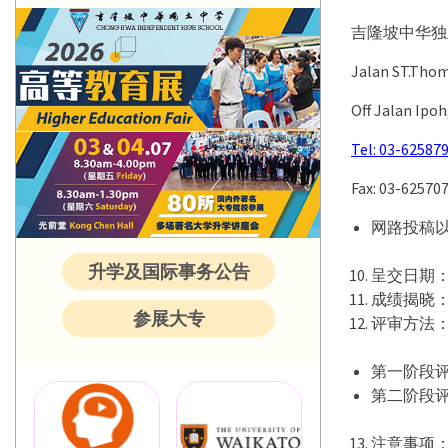
吉隆坡中华独立中学C
Jalan ST.Thom
Off Jalan Ipoh
Tel: 03-62587
Fax: 03-6257
网路投稿以
升学及国际事务公告
呈交日期：
成绩揭晓：
参展大专
评审方法
第一阶段
第二阶段
注意事项