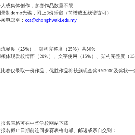
个人或集体创作，参赛作品数量不限
录制demo光碟，附上3份乐谱（简谱或五线谱皆可）
必须电邮至：
cca@chonghwakl.edu.my
：
流畅度（25%）、架构完整度（25%）共50%
须体现爱校情怀（20%）、文字使用（15%）、架构完整度（15
比赛仅录取一份作品，优胜作品将获颁现金奖RM2000及奖状一
：
及报名表格可在中华学校网站下载
于报名截止日期前连同参赛表格电邮、邮递或亲自交到：