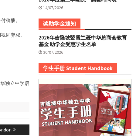
14/07/2026
另付稿酬。
奖助学金通知
则视同弃权。
2026年吉隆坡暨雪兰莪中华总商会教育
基金 助学金受惠学生名单
30/07/2026
学生手册 Student Handbook
中华独立中学启
London