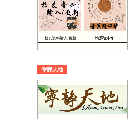
校友资料输入/更新
情系隆中华
寜静天地