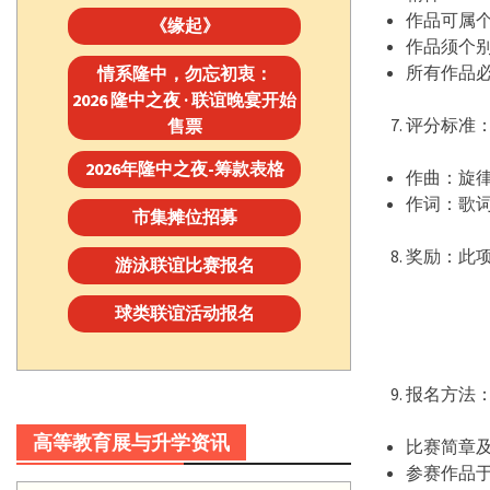
作品可属
《缘起》
作品须个别
所有作品
情系隆中，勿忘初衷：
2026 隆中之夜 · 联谊晚宴开始
评分标准
售票
2026年隆中之夜-筹款表格
作曲：旋律
作词：歌词
市集摊位招募
奖励：此项
游泳联谊比赛报名
球类联谊活动报名
报名方法
高等教育展与升学资讯
比赛简章
参赛作品