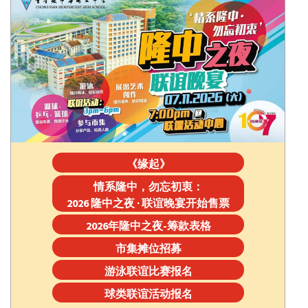
《缘起》
情系隆中，勿忘初衷：
2026 隆中之夜 · 联谊晚宴开始售票
2026年隆中之夜-筹款表格
市集摊位招募
游泳联谊比赛报名
球类联谊活动报名