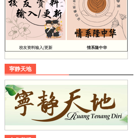
校友资料输入/更新
情系隆中华
寜静天地