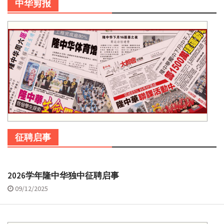
中华剪报
征聘启事
2026学年隆中华独中征聘启事
09/12/2025