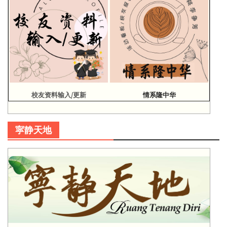
校友资料输入/更新
情系隆中华
寜静天地