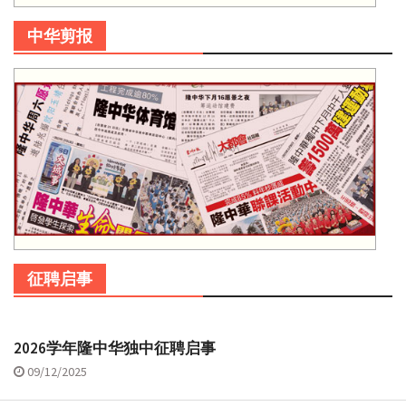
中华剪报
征聘启事
2026学年隆中华独中征聘启事
09/12/2025