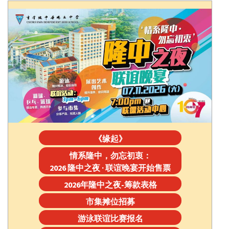
《缘起》
情系隆中，勿忘初衷：
2026 隆中之夜 · 联谊晚宴开始售票
2026年隆中之夜-筹款表格
市集摊位招募
游泳联谊比赛报名