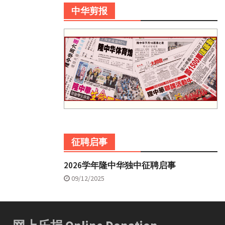
中华剪报
征聘启事
2026学年隆中华独中征聘启事
09/12/2025