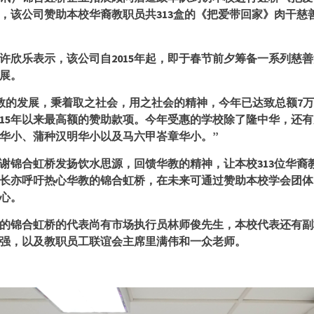
，该公司赞助本校华裔教职员共
313
盒的《把爱带回家》肉干慈
许欣乐表示，该公司自
2015
年起，即于春节前夕筹备一系列慈善
展。
教的发展，秉着取之社会，用之社会的精神，今年已达致总额
7
万
15
年以来最高额的赞助款项。今年受惠的学校除了隆中华，还有
华小、蒲种汉明华小以及马六甲峇章华小。”
谢锦合虹桥发扬饮水思源，回馈华教的精神，让本校
313
位华裔
长亦呼吁热心华教的锦合虹桥，在未来可通过赞助本校学会团体
心。
的锦合虹桥的代表尚有市场执行员林师俊先生，本校代表还有副
强，以及教职员工联谊会主席里满伟和一众老师。