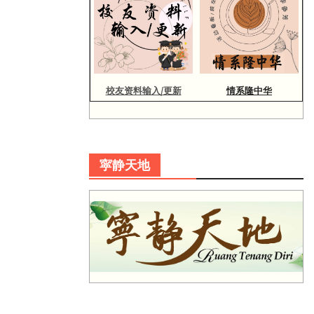
校友资料输入/更新
情系隆中华
寜静天地