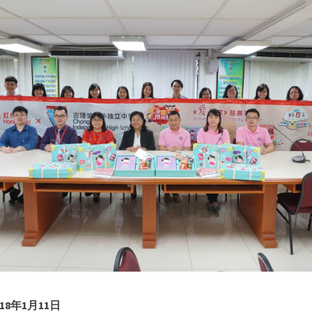
18
年
1
月
11
日