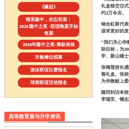
礼盒移交仪式
《缘起》
约
2
万令吉。
情系隆中，勿忘初衷：
锦合虹桥代表
2026 隆中之夜 · 联谊晚宴开始
谋求更好的发
售票
“我们关心华
2026年隆中之夜-筹款表格
助目标，为
20
学、新山辅士
市集摊位招募
张梅莲校长感
游泳联谊比赛报名
善礼盒。张校
为华教献上爱
球类联谊活动报名
随同到访本校
李瑞安、锺志
高等教育展与升学资讯