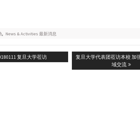
动
,
News & Activities 最新消息
revious
Next
0180111 复旦大学莅访
复旦大学代表团莅访本校 加
n
ost:
post:
域交流