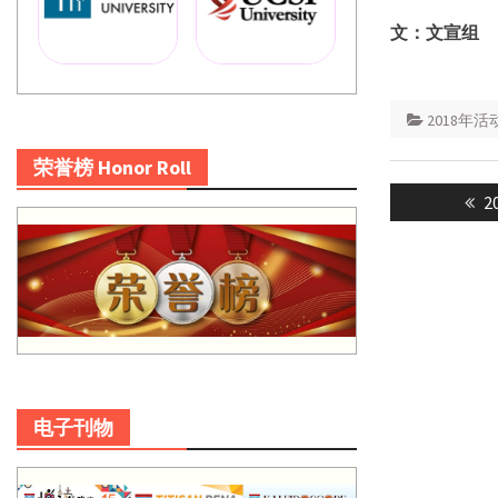
文：文宣组
2018年活
荣誉榜 Honor Roll
Post
P
2
navigatio
p
电子刊物