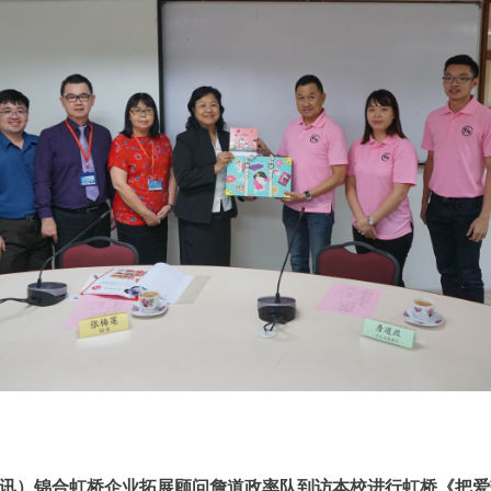
讯）锦合虹桥企业拓展顾问詹道政率队到访本校进行虹桥《把爱