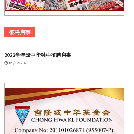
征聘启事
2026学年隆中华独中征聘启事
09/12/2025