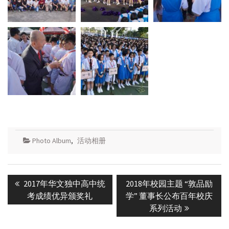
Photo Album
,
活动相册
Post
Previous
Next
2017年华文独中高中统
2018年校园主题 “敦品励
navigation
post:
post:
考成绩优异颁奖礼
学” 董事长公布百年校庆
系列活动