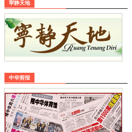
寜静天地
中华剪报