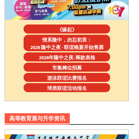
《缘起》
情系隆中，勿忘初衷：
2026 隆中之夜 · 联谊晚宴开始售票
2026年隆中之夜-筹款表格
市集摊位招募
游泳联谊比赛报名
球类联谊活动报名
高等教育展与升学资讯