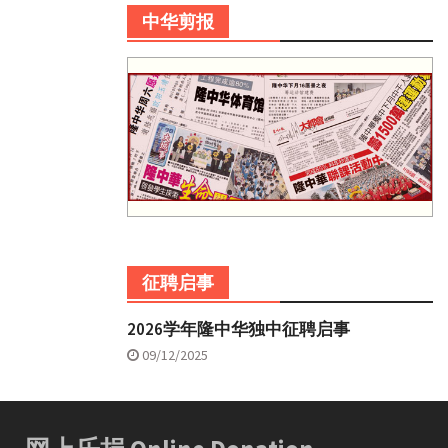
中华剪报
征聘启事
2026学年隆中华独中征聘启事
09/12/2025