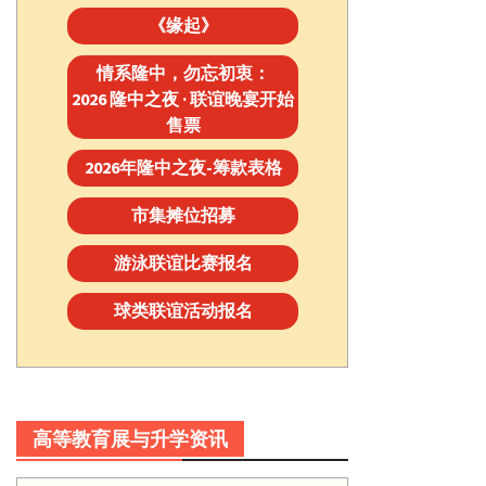
《缘起》
情系隆中，勿忘初衷：
2026 隆中之夜 · 联谊晚宴开始
售票
2026年隆中之夜-筹款表格
市集摊位招募
游泳联谊比赛报名
球类联谊活动报名
高等教育展与升学资讯