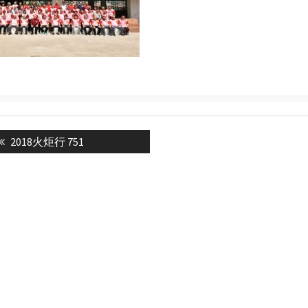
Previous
2018火炬行 751
n
post: