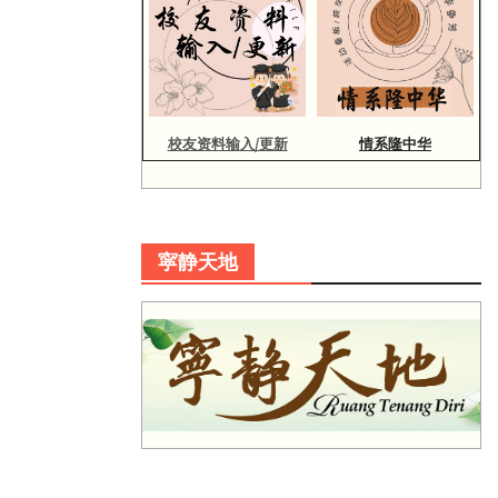
校友资料输入/更新
情系隆中华
寜静天地