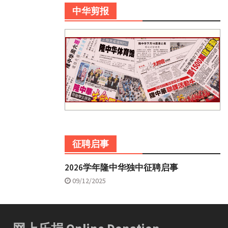
中华剪报
征聘启事
2026学年隆中华独中征聘启事
09/12/2025