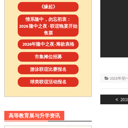
《缘起》
情系隆中，勿忘初衷：
2026 隆中之夜 · 联谊晚宴开始
售票
2026年隆中之夜-筹款表格
市集摊位招募
游泳联谊比赛报名
2018年
球类联谊活动报名
Post
Pre
2
navigatio
post
高等教育展与升学资讯