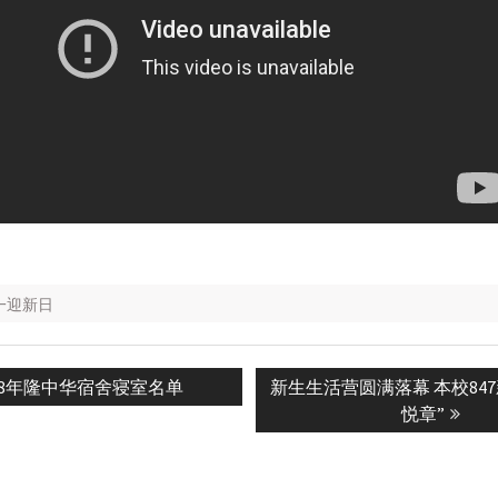
初一迎新日
vious
Next
018年隆中华宿舍寝室名单
新生生活营圆满落幕 本校84
n
:
post:
悦章”