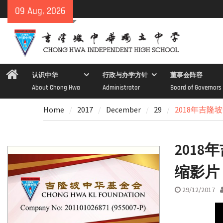
Skip
09 Aug, 2026
to
content
Home
认识中华
行政与办学方针
董事会阵容
About Chong Hwa
Administrator
Board of Governors
Home
2017
December
29
2018年吉
201
缩影片
29/12/2017