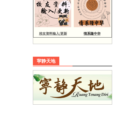
校友资料输入/更新
情系隆中华
寜静天地