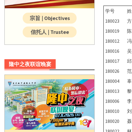
学号
姓
宗旨 | Objectives
180023
方
180019
陈
信托人 | Trustee
180012
冯
180016
吴
180017
邱
隆中之夜联谊晚宴
180026
范
180004
辜
180013
黎
180006
李
180010
刘
180020
聂
180022
林