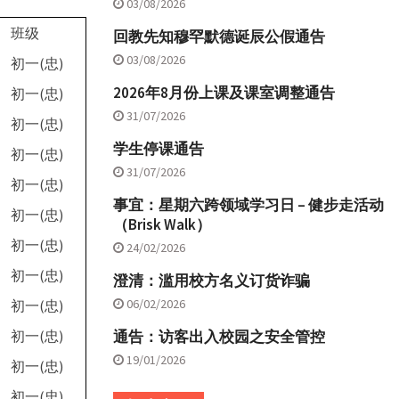
03/08/2026
班级
回教先知穆罕默德诞辰公假通告
03/08/2026
初一(忠)
2026年8月份上课及课室调整通告
初一(忠)
31/07/2026
初一(忠)
学生停课通告
初一(忠)
31/07/2026
初一(忠)
事宜：星期六跨领域学习日 – 健步走活动
初一(忠)
（Brisk Walk）
初一(忠)
24/02/2026
初一(忠)
澄清：滥用校方名义订货诈骗
06/02/2026
初一(忠)
初一(忠)
通告：访客出入校园之安全管控
19/01/2026
初一(忠)
初一(忠)