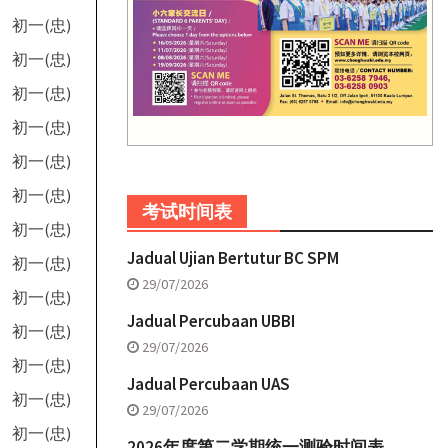
初一(忠)
初一(忠)
初一(忠)
初一(忠)
初一(忠)
初一(忠)
考试时间表
初一(忠)
Jadual Ujian Bertutur BC SPM
初一(忠)
29/07/2026
初一(忠)
Jadual Percubaan UBBI
初一(忠)
29/07/2026
初一(忠)
Jadual Percubaan UAS
初一(忠)
29/07/2026
初一(忠)
2026年度第二学期统一测验时间表