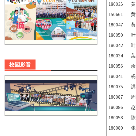
180035
黄
150661
黄
180047
黄
180050
叶
180042
叶
180034
葉
校园影音
180056
余
180041
杨
180075
洪
180087
周
180086
赵
180058
陈
180080
张