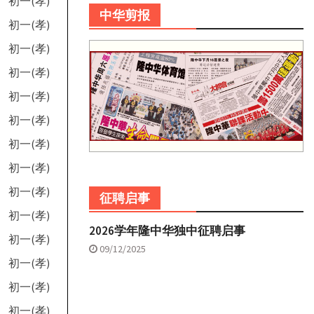
初一(孝)
中华剪报
初一(孝)
初一(孝)
初一(孝)
初一(孝)
初一(孝)
初一(孝)
初一(孝)
初一(孝)
征聘启事
初一(孝)
2026学年隆中华独中征聘启事
初一(孝)
09/12/2025
初一(孝)
初一(孝)
初一(孝)