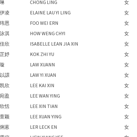
琳
CHONG LING
女
伊凌
ELAINE LAU YI LING
女
玮恩
FOO WEI ERN
女
詠淇
HOW WENG CHYI
女
佳欣
ISABELLE LEAN JIA XIN
女
芷妤
KOK ZHI YU
女
璇
LAW XUANN
女
以譞
LAW YI XUAN
女
凯欣
LEE KAI XIN
女
宛盈
LEE WAN YING
女
欣恬
LEE XIN TIAN
女
萱颖
LEE XUAN YING
女
俐蒽
LER LECK EN
女