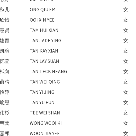
秋儿
ONG QIU ER
女
欣怡
OOI XIN YEE
女
慧贤
TAM HUI XIAN
女
婕颍
TAN JADE YING
女
凯暄
TAN KAY XIAN
女
忆萱
TAN LAY SUAN
女
柢向
TAN TECK HEANG
女
蔚晴
TAN WEI QING
女
怡静
TAN YI JING
女
瑜恩
TAN YU EUN
女
伟杉
TEE WEI SHAN
女
韦萁
WONG WOOI KI
女
嘉颐
WOON JIA YEE
女