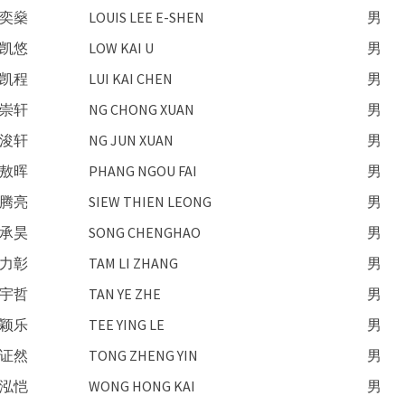
奕燊
LOUIS LEE E-SHEN
男
凯悠
LOW KAI U
男
凯程
LUI KAI CHEN
男
崇轩
NG CHONG XUAN
男
浚轩
NG JUN XUAN
男
敖晖
PHANG NGOU FAI
男
腾亮
SIEW THIEN LEONG
男
承昊
SONG CHENGHAO
男
力彰
TAM LI ZHANG
男
宇哲
TAN YE ZHE
男
颖乐
TEE YING LE
男
证然
TONG ZHENG YIN
男
泓恺
WONG HONG KAI
男