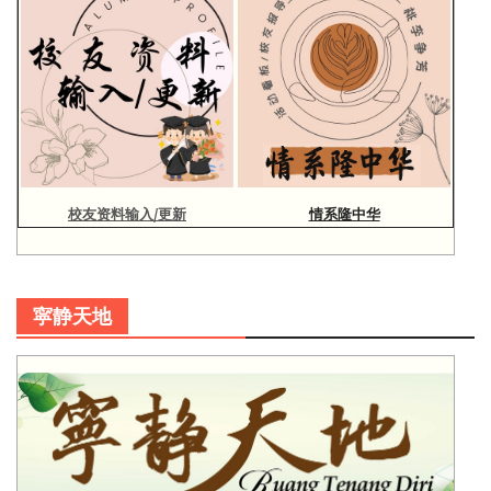
校友资料输入/更新
情系隆中华
寜静天地