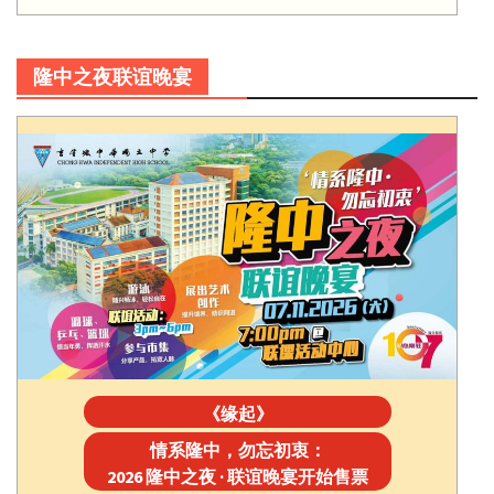
隆中之夜联谊晚宴
《缘起》
情系隆中，勿忘初衷：
2026 隆中之夜 · 联谊晚宴开始售票