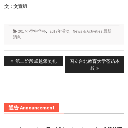
文：文宣组
2017小学中华杯
,
2017年活动
,
News & Activities 最新
消息
Post
Previous
Next
第二阶段卓越颁奖礼
国立台北教育大学莅访本
navigation
post:
post:
校
通告 Announcement