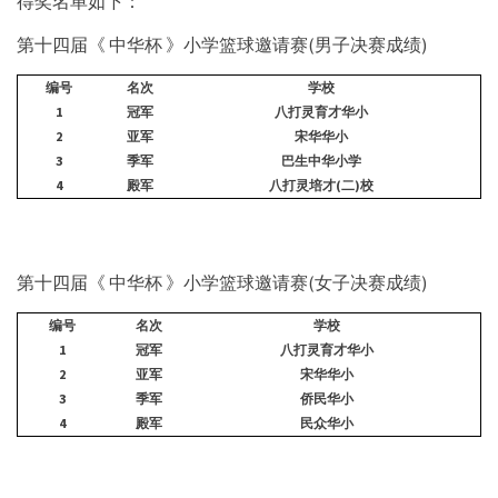
得奖名单如下：
第十四届《 中华杯 》小学篮球邀请赛(男子决赛成绩)
编号
名次
学校
1
冠军
八打灵育才华小
2
亚军
宋华华小
3
季军
巴生中华小学
4
殿军
八打灵培才
(
二
)
校
第十四届《 中华杯 》小学篮球邀请赛(女子决赛成绩)
编号
名次
学校
1
冠军
八打灵育才华小
2
亚军
宋华华小
3
季军
侨民华小
4
殿军
民众华小