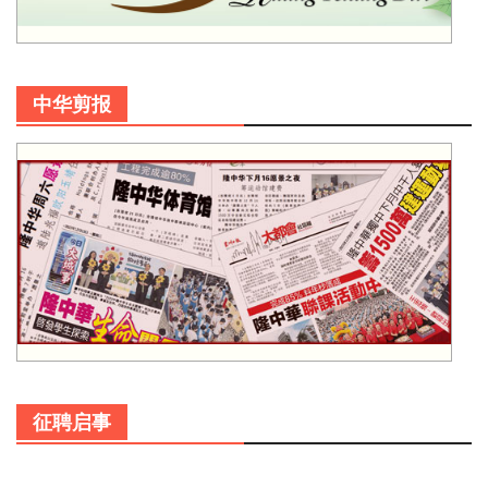
中华剪报
征聘启事