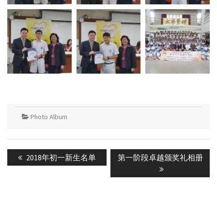
Photo Album
Post
Previous
Next
2018年初一新生名单
第一阶段卓越颁奖礼相册
navigation
post:
post: