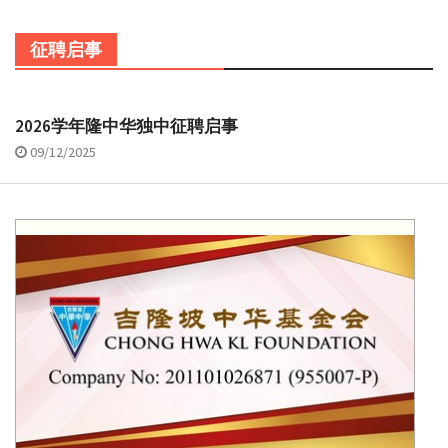
征聘启事
2026学年隆中华独中征聘启事
09/12/2025