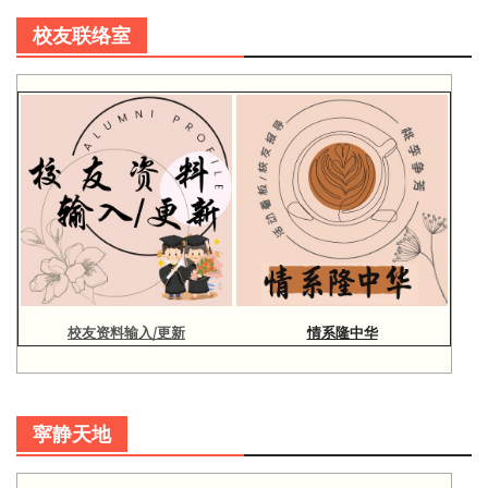
校友联络室
校友资料输入/更新
情系隆中华
寜静天地