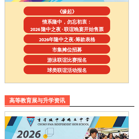
《缘起》
情系隆中，勿忘初衷：
2026 隆中之夜 · 联谊晚宴开始售票
2026年隆中之夜-筹款表格
市集摊位招募
游泳联谊比赛报名
球类联谊活动报名
高等教育展与升学资讯