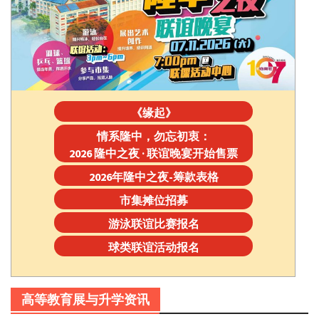
《缘起》
情系隆中，勿忘初衷：
2026 隆中之夜 · 联谊晚宴开始售票
2026年隆中之夜-筹款表格
市集摊位招募
游泳联谊比赛报名
球类联谊活动报名
高等教育展与升学资讯