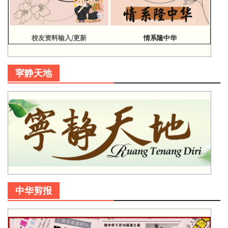
校友资料输入/更新
情系隆中华
寜静天地
中华剪报