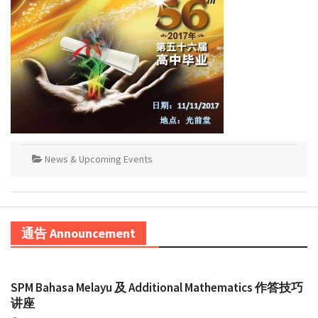
News & Upcoming Events
通告 Announcement
SPM Bahasa Melayu 及 Additional Mathematics 作答技巧
讲座