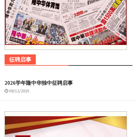
征聘启事
2026学年隆中华独中征聘启事
09/12/2025