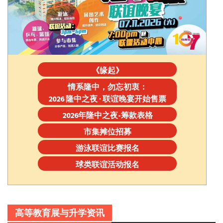
《缘起》
情系隆中，勿忘初衷：
2026 隆中之夜 · 联谊晚宴开始售票
2026年隆中之夜-筹款表格
市集摊位招募
游泳联谊比赛报名
球类联谊活动报名
高等教育展与升学资讯