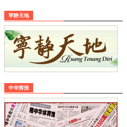
寜静天地
中华剪报