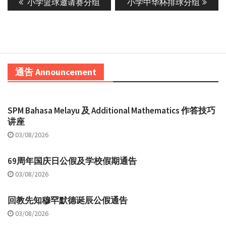
Previous
Next
小学篮球邀请赛分组
小学中华杯排球分组
navigation
post:
post:
通告 Announcement
SPM Bahasa Melayu 及 Additional Mathematics 作答技巧
讲座
03/08/2026
69周年国庆日公假及学校假期通告
03/08/2026
回教先知穆罕默德诞辰公假通告
03/08/2026