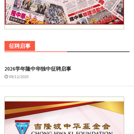
征聘启事
2026学年隆中华独中征聘启事
09/12/2025