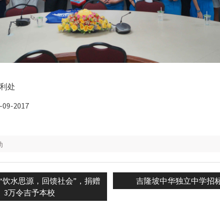
利处
9-2017
动
Next
“饮水思源，回馈社会”，捐赠
吉隆坡中华独立中学招
n
post:
3万令吉予本校