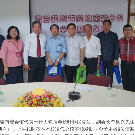
坡南安会馆代表一行人包括会长叶荞民先生，副会长李泉兴先生等
星期六），上午11时莅临本校冷气会议室颁发助学金予本校8位清