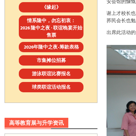
安会馆的慷慨
《缘起》
谢上才校长也
情系隆中，勿忘初衷：
荞民会长也勉
2026 隆中之夜 · 联谊晚宴开始
出席此活动的
售票
2026年隆中之夜-筹款表格
市集摊位招募
游泳联谊比赛报名
球类联谊活动报名
高等教育展与升学资讯