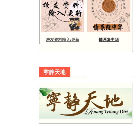
校友资料输入/更新
情系隆中华
寜静天地