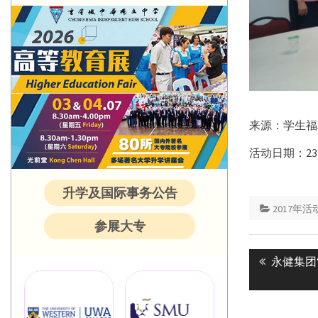
来源：学生福
活动日期：23-0
升学及国际事务公告
2017年活
参展大专
Post
Previous
永健集团
navigatio
post: