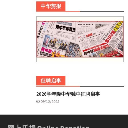
中华剪报
征聘启事
2026学年隆中华独中征聘启事
09/12/2025