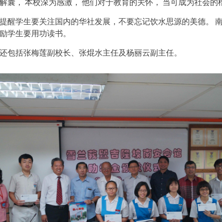
解囊， 本校深为感激， 他们对于教育的关怀， 当可成为社会的
提醒学生要关注国内的华社发展，不要忘记饮水思源的美德。 
励学生要用功读书。
还包括张梅莲副校长、张焜水主任及杨丽云副主任。