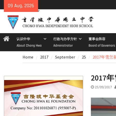
Skip
09 Aug, 2026
to
content
Home
认识中华
行政与办学方针
董事会阵容
About Chong Hwa
Administrator
Board of Governors
Home
2017
September
25
2017年雪
201
25/09/2017