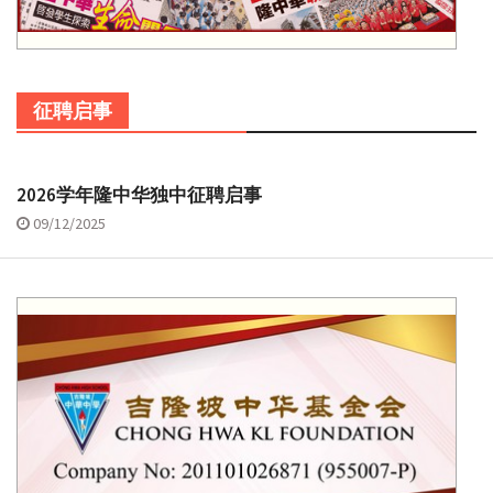
征聘启事
2026学年隆中华独中征聘启事
09/12/2025