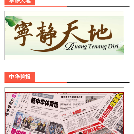
寜静天地
中华剪报