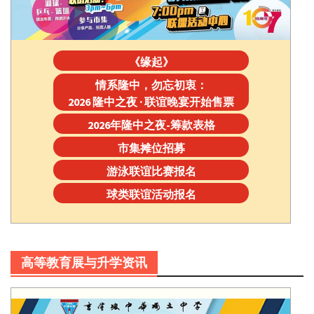
《缘起》
情系隆中，勿忘初衷：
2026 隆中之夜 · 联谊晚宴开始售票
2026年隆中之夜-筹款表格
市集摊位招募
游泳联谊比赛报名
球类联谊活动报名
高等教育展与升学资讯