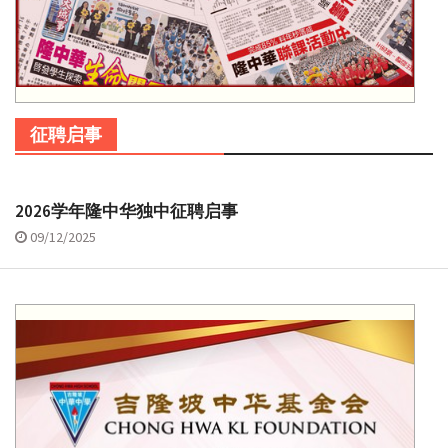
征聘启事
2026学年隆中华独中征聘启事
09/12/2025