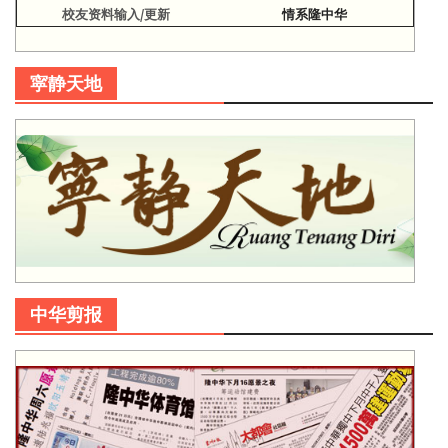
校友资料输入/更新
情系隆中华
寜静天地
中华剪报