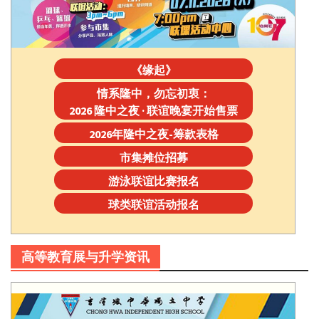
《缘起》
情系隆中，勿忘初衷：
2026 隆中之夜 · 联谊晚宴开始售票
2026年隆中之夜-筹款表格
市集摊位招募
游泳联谊比赛报名
球类联谊活动报名
高等教育展与升学资讯