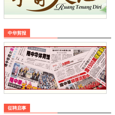
中华剪报
征聘启事