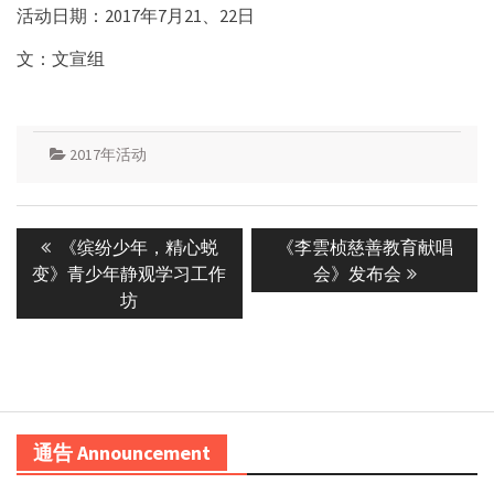
活动日期：2017年7月21、22日
文：文宣组
2017年活动
Post
Previous
Next
《缤纷少年，精心蜕
《李雲桢慈善教育献唱
navigation
post:
post:
变》青少年静观学习工作
会》发布会
坊
通告 Announcement