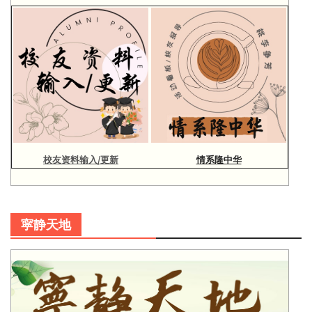
校友资料输入/更新
情系隆中华
寜静天地