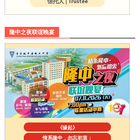
信托人 | Trustee
隆中之夜联谊晚宴
《缘起》
情系隆中，勿忘初衷：