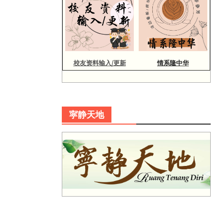
校友资料输入/更新
情系隆中华
寜静天地