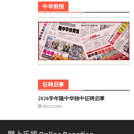
中华剪报
征聘启事
2026学年隆中华独中征聘启事
09/12/2025