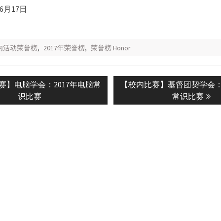
6月17日
校内活动荣誉榜
,
2017年荣誉榜
,
荣誉榜 Honor
Next
赛】电脑学会：2017年电脑常
【校内比赛】基督团契学会：2
n
post:
识比赛
常识比赛