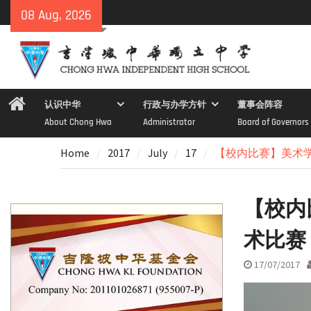
Skip
08 Aug, 2026
to
content
Home
认识中华
行政与办学方针
董事会阵容
About Chong Hwa
Administrator
Board of Governors
Home
2017
July
17
【校内比赛】美术学
【校内
术比赛
17/07/2017