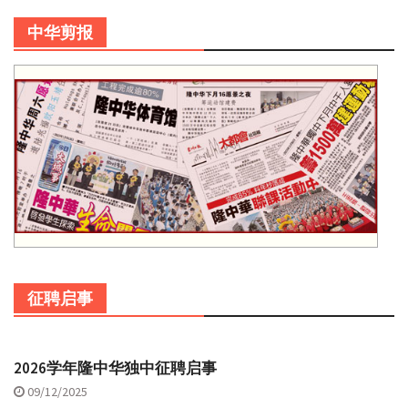
中华剪报
征聘启事
2026学年隆中华独中征聘启事
09/12/2025