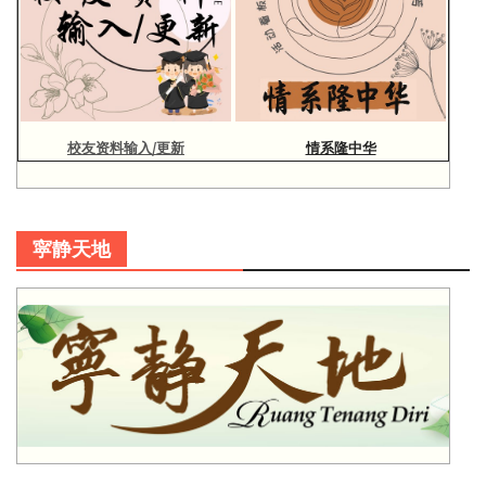
校友资料输入/更新
情系隆中华
寜静天地