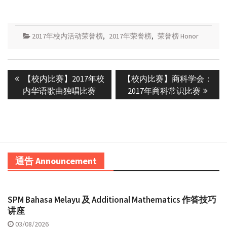
2017年校内活动荣誉榜
,
2017年荣誉榜
,
荣誉榜 Honor
Post
Previous
Next
【校内比赛】2017年校
【校内比赛】商科学会：
navigation
post:
post:
内华语歌曲独唱比赛
2017年商科常识比赛
通告 Announcement
SPM Bahasa Melayu 及 Additional Mathematics 作答技巧
讲座
03/08/2026