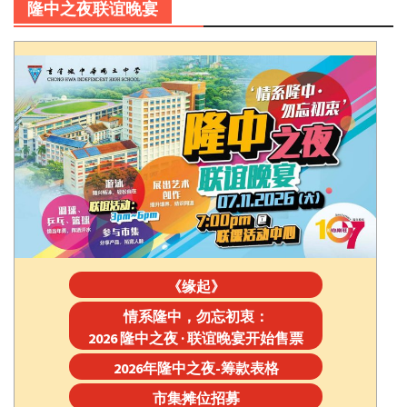
隆中之夜联谊晚宴
《缘起》
情系隆中，勿忘初衷：
2026 隆中之夜 · 联谊晚宴开始售票
2026年隆中之夜-筹款表格
市集摊位招募