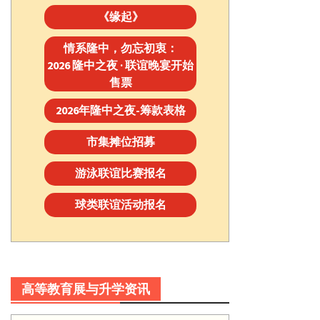
《缘起》
情系隆中，勿忘初衷：
2026 隆中之夜 · 联谊晚宴开始
售票
2026年隆中之夜-筹款表格
市集摊位招募
游泳联谊比赛报名
球类联谊活动报名
高等教育展与升学资讯