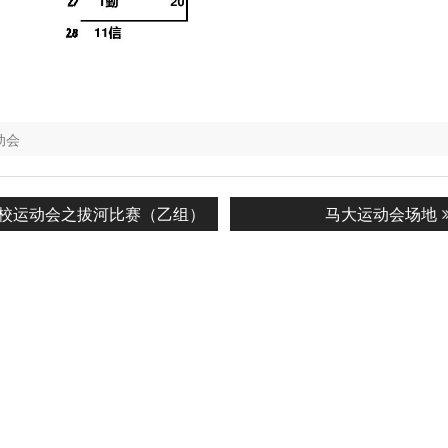
动会
Next
本校运动会之拔河比赛（乙组）
马大运动会场地
n
post: