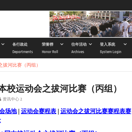
各行政处
荣誉榜
往年活动
登入系统
Departments
Honor Roll
Archives
System Login
会之拔河比赛（丙组）
届本校运动会之拔河比赛（丙组）
资讯中心 2
会场地
|
运动会赛程表
|
运动会之拔河比赛赛程表赛
录