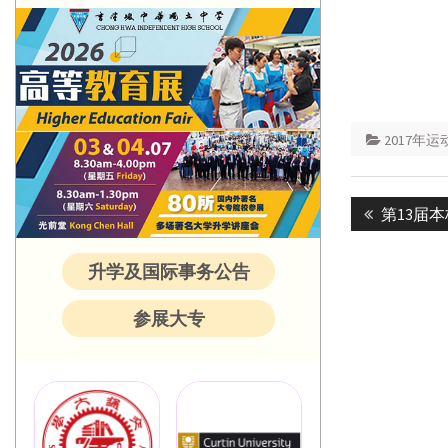
2017年运
Post
Previous
第13届
navigatio
post:
升学及国际事务公告
参展大专