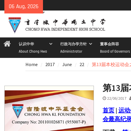
Skip
06 Aug, 2026
to
content
Home
认识中华
行政与办学方针
董事会阵容
About Chong Hwa
Administrator
Board of Governors
Home
2017
June
22
第13届本校运动
第13
22/06/2017
首页
|
运动
会最高纪