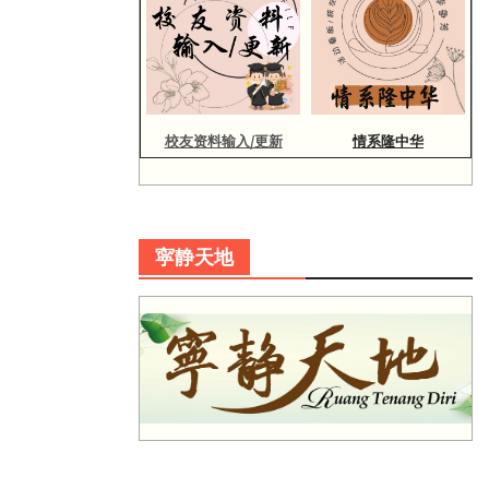
校友资料输入/更新
情系隆中华
寜静天地