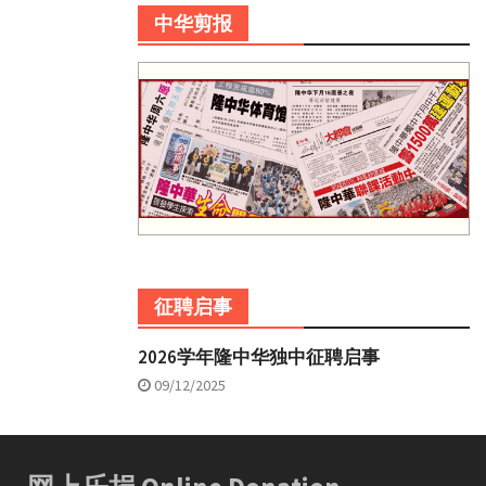
中华剪报
征聘启事
2026学年隆中华独中征聘启事
09/12/2025