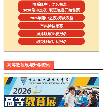
情系隆中，勿忘初衷：
2026 隆中之夜 · 联谊晚宴开始售票
2026年隆中之夜-筹款表格
市集摊位招募
游泳联谊比赛报名
球类联谊活动报名
高等教育展与升学资讯