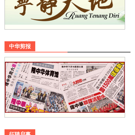
中华剪报
征聘启事