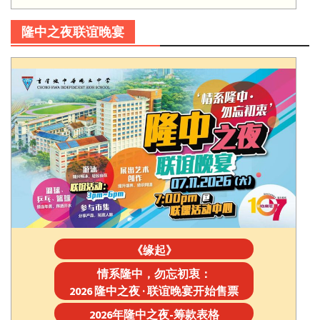
隆中之夜联谊晚宴
《缘起》
情系隆中，勿忘初衷：
2026 隆中之夜 · 联谊晚宴开始售票
2026年隆中之夜-筹款表格