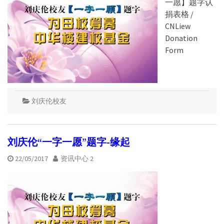
一愿】题字认
捐表格 /
CNLiew
Donation
Form
刘庆伦校友
刘庆伦“一字一愿”题字-缘起
22/05/2017
资讯中心 2