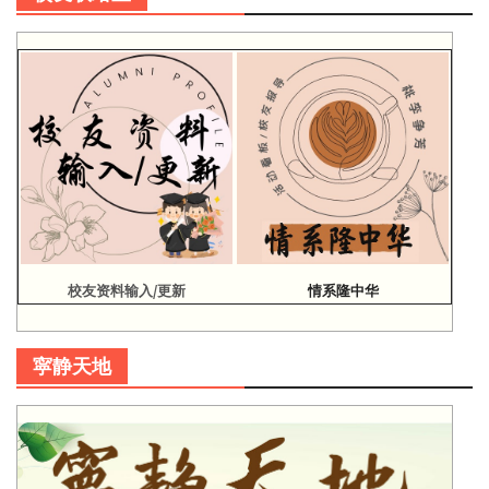
校友资料输入/更新
情系隆中华
寜静天地