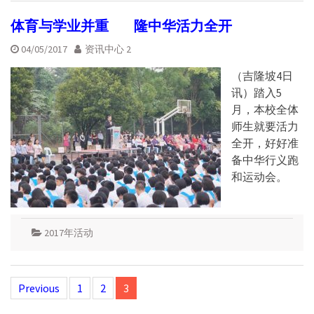
体育与学业并重 隆中华活力全开
04/05/2017
资讯中心 2
（吉隆坡4日
讯）踏入5
月，本校全体
师生就要活力
全开，好好准
备中华行义跑
和运动会。
2017年活动
Posts
Previous
1
2
3
navigation