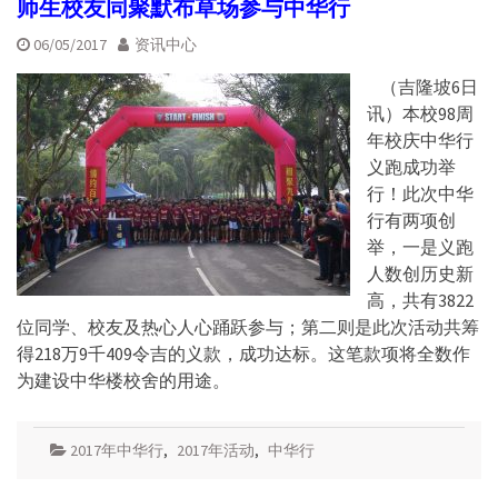
师生校友同聚默布草场参与中华行
06/05/2017
资讯中心
（吉隆坡6日
讯）本校98周
年校庆中华行
义跑成功举
行！此次中华
行有两项创
举，一是义跑
人数创历史新
高，共有3822
位同学、校友及热心人心踊跃参与；第二则是此次活动共筹
得218万9千409令吉的义款，成功达标。这笔款项将全数作
为建设中华楼校舍的用途。
2017年中华行
,
2017年活动
,
中华行