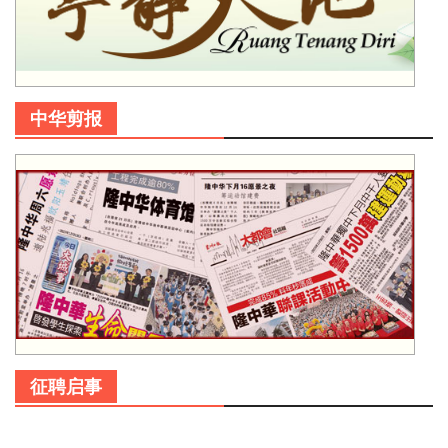
中华剪报
征聘启事