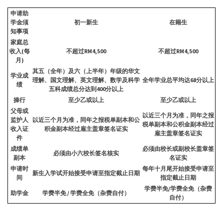
申请助
学金须
初一新生
在籍生
知事项
家庭总
收入
(
每
不超过
RM4,500
不超过
RM4,500
月
)
其五（全年）及六（上半年）年级的华文
学业成
理解、国文理解、英文理解、数学及科学
全年学业总平均达
68
分以上
绩
五科成绩总分达到
400
分以上
操行
至少乙或以上
至少乙或以上
父母或
以近三个月为准，同年之报
监护人
以近三个月为准，同年之报税单副本和公
税单副本和公积金副本经过
收入证
积金副本经过雇主盖章签名证实
雇主盖章签名证实
件
成绩单
必须由校长或副校长盖章签
必须由小六校长签名核实
副本
名证实
申请时
每年十月尾开始接受申请至
新生入学试开始接受申请至指定截止日期
间
指定截止日期
学费半免
/
学费全免（杂费
助学金
学费半免
/
学费全免（杂费自付）
自付）