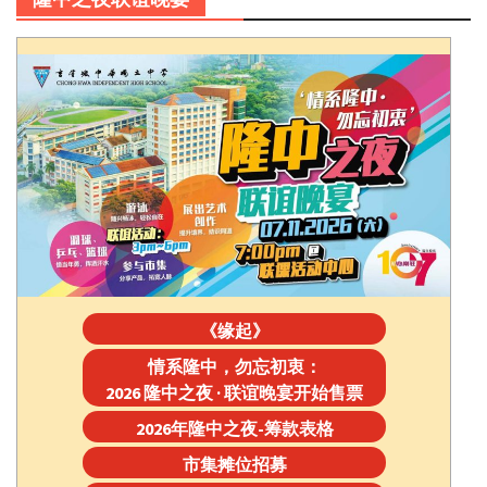
《缘起》
情系隆中，勿忘初衷：
2026 隆中之夜 · 联谊晚宴开始售票
2026年隆中之夜-筹款表格
市集摊位招募