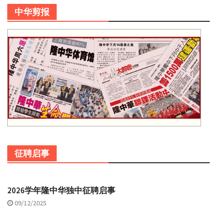
中华剪报
征聘启事
2026学年隆中华独中征聘启事
09/12/2025