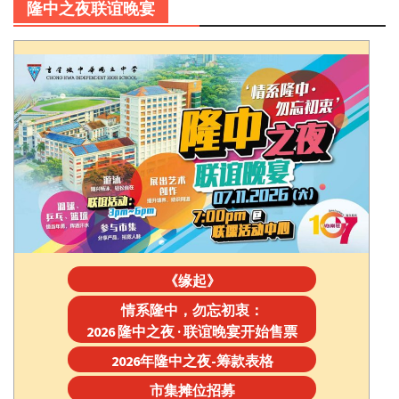
隆中之夜联谊晚宴
《缘起》
情系隆中，勿忘初衷：
2026 隆中之夜 · 联谊晚宴开始售票
2026年隆中之夜-筹款表格
市集摊位招募