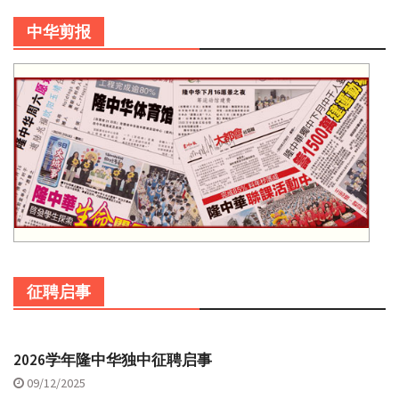
中华剪报
征聘启事
2026学年隆中华独中征聘启事
09/12/2025