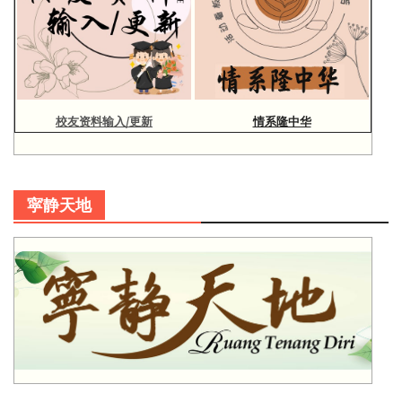
校友资料输入/更新
情系隆中华
寜静天地