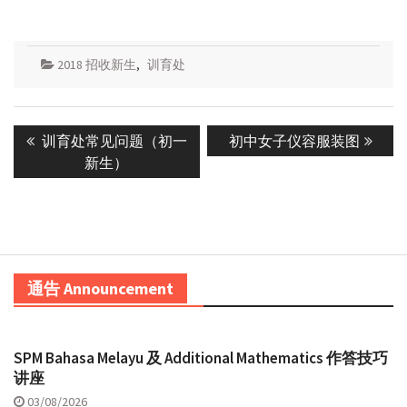
2018 招收新生
,
训育处
Post
Previous
Next
训育处常见问题（初一
初中女子仪容服装图
navigation
post:
post:
新生）
通告 Announcement
SPM Bahasa Melayu 及 Additional Mathematics 作答技巧
讲座
03/08/2026