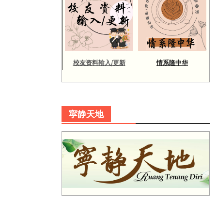
校友资料输入/更新
情系隆中华
寜静天地