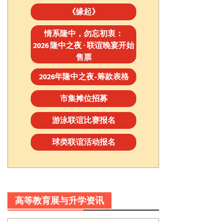
《缘起》
情系隆中，勿忘初衷：
2026 隆中之夜 · 联谊晚宴开始
售票
2026年隆中之夜-筹款表格
市集摊位招募
游泳联谊比赛报名
球类联谊活动报名
高等教育展与升学资讯