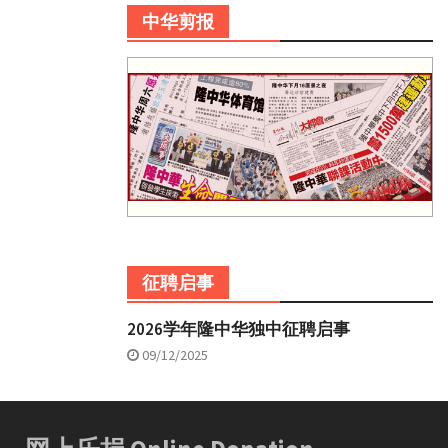
中华剪报
征聘启事
2026学年隆中华独中征聘启事
09/12/2025