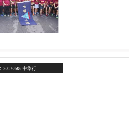
Previous
20170506 中华行
n
post: