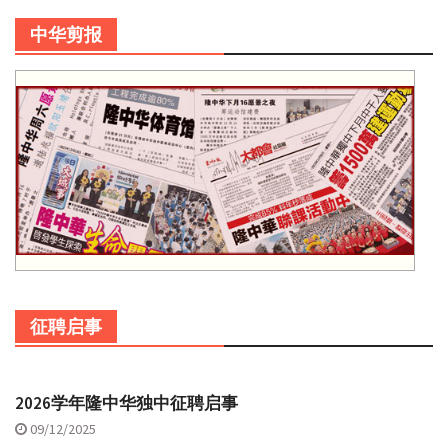
中华剪报
征聘启事
2026学年隆中华独中征聘启事
09/12/2025