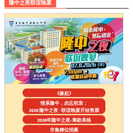
隆中之夜联谊晚宴
《缘起》
情系隆中，勿忘初衷：
2026 隆中之夜 · 联谊晚宴开始售票
2026年隆中之夜-筹款表格
市集摊位招募