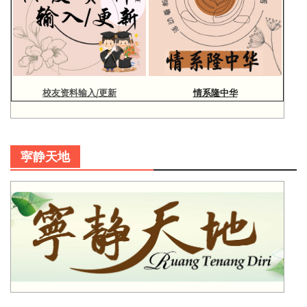
校友资料输入/更新
情系隆中华
寜静天地