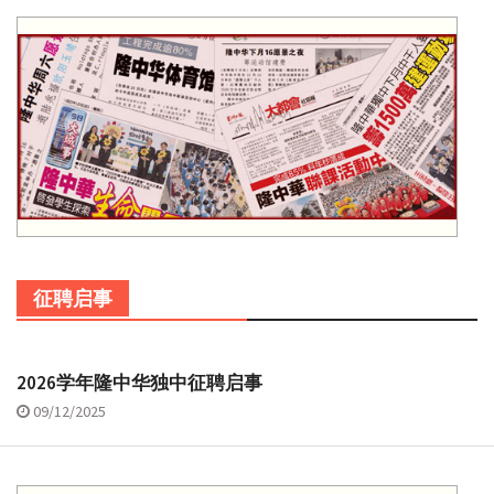
征聘启事
2026学年隆中华独中征聘启事
09/12/2025