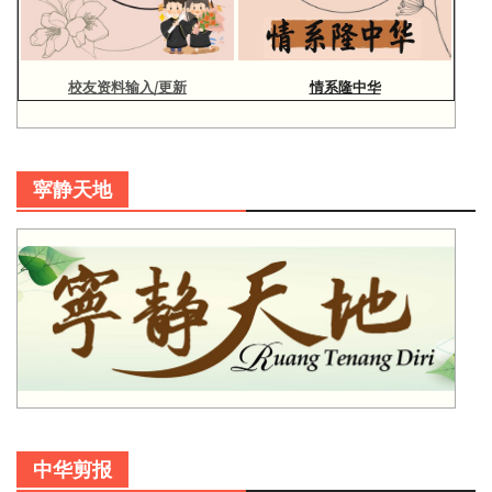
校友资料输入/更新
情系隆中华
寜静天地
中华剪报