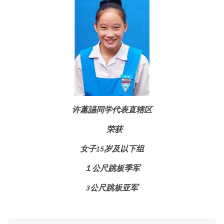
许蕙讌同学代表直辖区
荣获
女子
15
岁及以下组
１公尺跳板季军
3
公尺跳板亚军