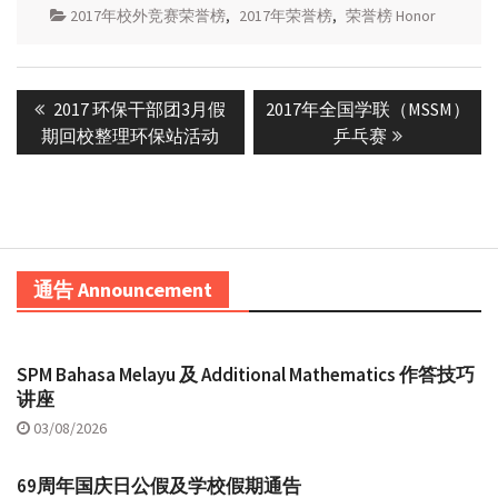
2017年校外竞赛荣誉榜
,
2017年荣誉榜
,
荣誉榜 Honor
Post
Previous
Next
2017 环保干部团3月假
2017年全国学联（MSSM）
navigation
post:
post:
期回校整理环保站活动
乒乓赛
通告 Announcement
SPM Bahasa Melayu 及 Additional Mathematics 作答技巧
讲座
03/08/2026
69周年国庆日公假及学校假期通告