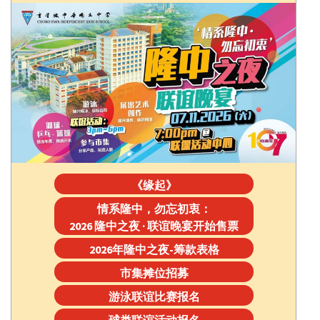
《缘起》
情系隆中，勿忘初衷：
2026 隆中之夜 · 联谊晚宴开始售票
2026年隆中之夜-筹款表格
市集摊位招募
游泳联谊比赛报名
球类联谊活动报名