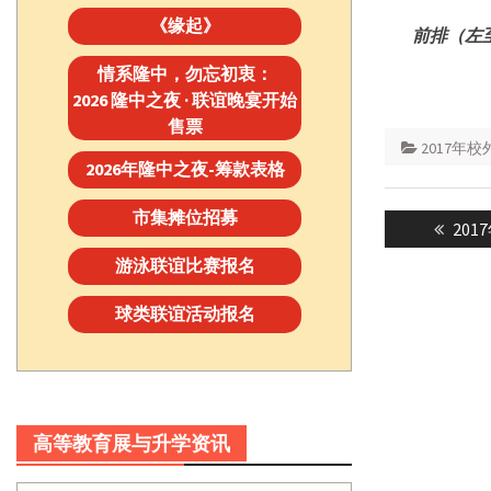
《缘起》
前排（左
情系隆中，勿忘初衷：
2026 隆中之夜 · 联谊晚宴开始
售票
2017年
2026年隆中之夜-筹款表格
Post
市集摊位招募
Prev
20
navigatio
post:
游泳联谊比赛报名
球类联谊活动报名
高等教育展与升学资讯