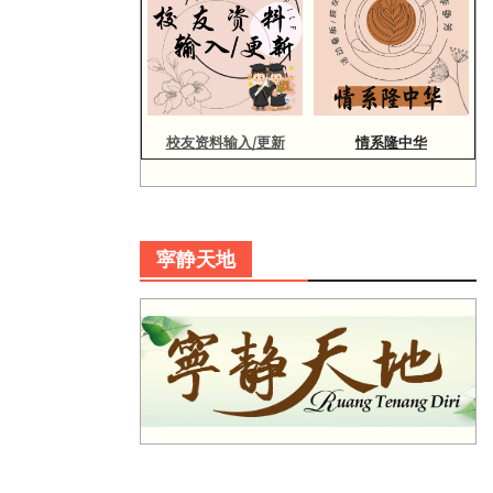
校友资料输入/更新
情系隆中华
寜静天地