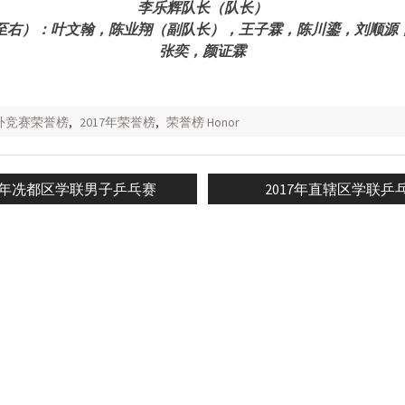
李乐辉队长（队长）
至右）：叶文翰，陈业翔（副队长），王子霖，陈川鎏，刘顺源
张奕，颜证霖
校外竞赛荣誉榜
,
2017年荣誉榜
,
荣誉榜 Honor
ious
Next
17年冼都区学联男子乒乓赛
2017年直辖区学联乒
n
post: