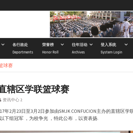
各行政处
荣誉榜
往年活动
登入系统
Departments
Honor Roll
Archives
System Login
联篮球赛
7年直辖区学联篮球赛
资讯中心 2
17年2月23日至3月2日参加由SMJK CONFUCION主办的直辖区
以下组冠军 ，为校争光 ，特此公布 ，以资表扬.