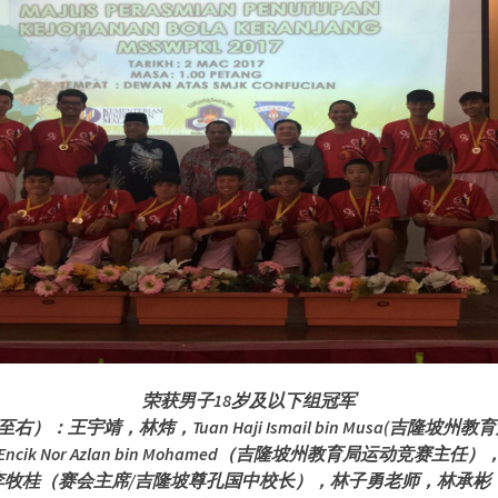
荣获男子18岁及以下组冠军
右）：王宇靖，林炜，Tuan Haji Ismail bin Musa(吉隆坡州教
Encik Nor Azlan bin Mohamed（吉隆坡州教育局运动竞赛主任）
李牧桂（赛会主席/吉隆坡尊孔国中校长），林子勇老师，林承彬 