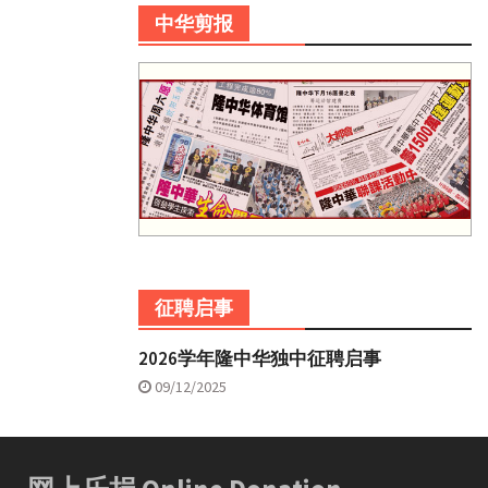
中华剪报
征聘启事
2026学年隆中华独中征聘启事
09/12/2025