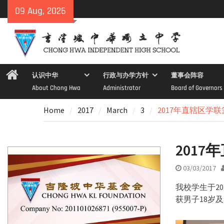
Skip
09 Aug, 2026
to
content
Home
认识中华
行政与办学方针
董事会阵容
About Chong Hwa
Administrator
Board of Governors
Home
2017
March
3
2017年直辖区学
201
03/03/2017
我校学生于20
获男子18岁及