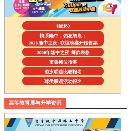
《缘起》
情系隆中，勿忘初衷：
2026 隆中之夜 · 联谊晚宴开始售票
2026年隆中之夜-筹款表格
市集摊位招募
游泳联谊比赛报名
球类联谊活动报名
高等教育展与升学资讯