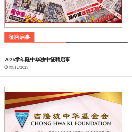
征聘启事
2026学年隆中华独中征聘启事
09/12/2025