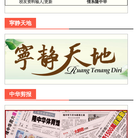
校友资料输入/更新
情系隆中华
寜静天地
中华剪报