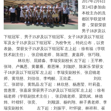
2017年2月6日
至14日参加由
本校主办的冼
都区学联篮球
赛 ，荣获荣获
男子18岁及以
下组冠军 、男子15岁及以下组冠军、女子18岁及以下组冠
军及女子15岁及以下组冠军，为校争光 ，特此公布 ，以资
表扬。 荣获女子15岁及以下组冠军 左上起 ：徐有福（学联
技术副主任）、张启镜老师 、陈淑慧、麦嘉舜、张巧颐、
林欣彤、屈婧淼、李瑞安副校长 左下起 ：王芊桦、
张琦、卢佩恩、黄馨雁、蔡恩琳、刘珈妤、陈家乐 荣获女
子18岁及以下组冠军 左上起 ：李瑞安副校长、张启镜老
师、黄培慈、刘佳佳、李鸣帧、王欣柔、 刘欣
汇、张碧珍、黄凯晶 左下起 ：林欣慈、杨惠莹、叶莉盈、
曾惠萱、张嘉扆 荣获男子15岁及以下组冠军 左上起 ：徐有
福老师（学联副技术主任）、张启镜老师、梁凯斌、林德
炜、叶楷轩、张奕、 刘顺源、杨钧翔、林子勇老师、李
瑞安副校长 左下起 ：刘振宇、叶怀骏、林祥和、崔