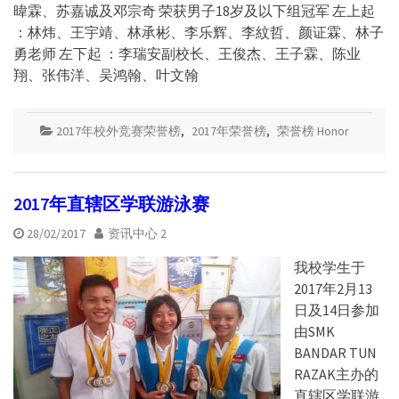
暐霖、苏嘉诚及邓宗奇 荣获男子18岁及以下组冠军 左上起
：林炜、王宇靖、林承彬、李乐辉、李紋哲、颜证霖、林子
勇老师 左下起 ：李瑞安副校长、王俊杰、王子霖、陈业
翔、张伟洋、吴鸿翰、叶文翰
2017年校外竞赛荣誉榜
,
2017年荣誉榜
,
荣誉榜 Honor
2017年直辖区学联游泳赛
28/02/2017
资讯中心 2
我校学生于
2017年2月13
日及14日参加
由SMK
BANDAR TUN
RAZAK主办的
直辖区学联游