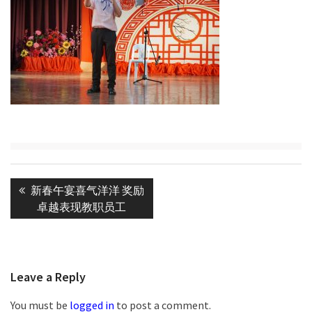
Post
Previous
新春午宴喜气洋洋 奖励
navigation
post:
卓越表现教职员工
Leave a Reply
You must be
logged in
to post a comment.