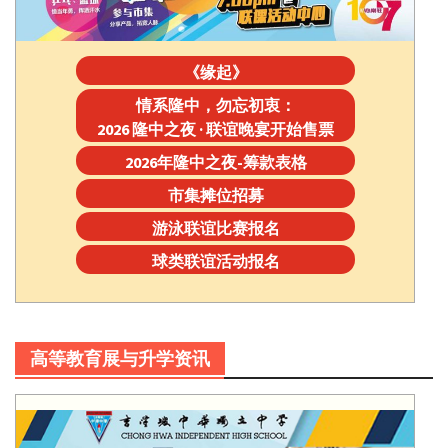
《缘起》
情系隆中，勿忘初衷：
2026 隆中之夜 · 联谊晚宴开始售票
2026年隆中之夜-筹款表格
市集摊位招募
游泳联谊比赛报名
球类联谊活动报名
高等教育展与升学资讯