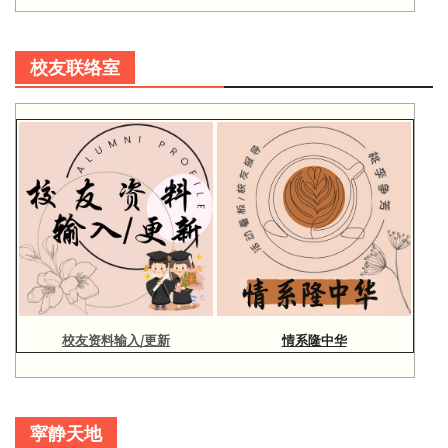
校友联络室
校友资料输入/更新
情系隆中华
寜静天地