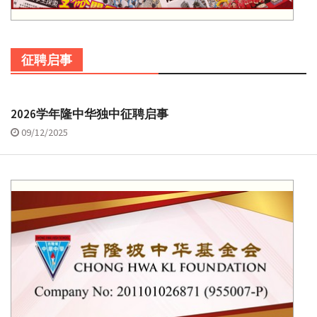
征聘启事
2026学年隆中华独中征聘启事
09/12/2025