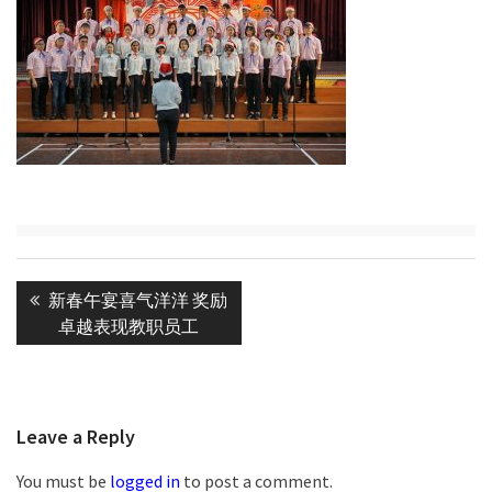
Post
Previous
新春午宴喜气洋洋 奖励
navigation
post:
卓越表现教职员工
Leave a Reply
You must be
logged in
to post a comment.