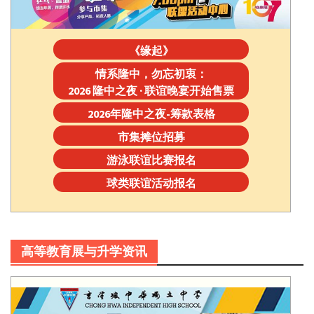
《缘起》
情系隆中，勿忘初衷：
2026 隆中之夜 · 联谊晚宴开始售票
2026年隆中之夜-筹款表格
市集摊位招募
游泳联谊比赛报名
球类联谊活动报名
高等教育展与升学资讯