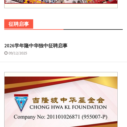
征聘启事
2026学年隆中华独中征聘启事
09/12/2025