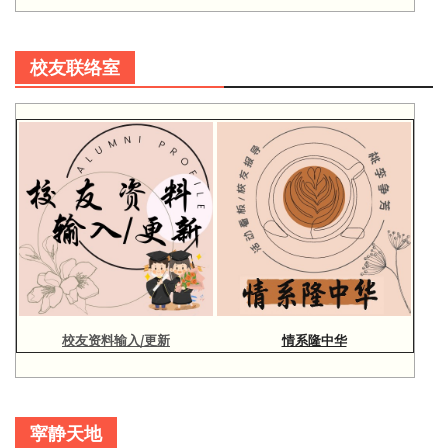
校友联络室
校友资料输入/更新
情系隆中华
寜静天地