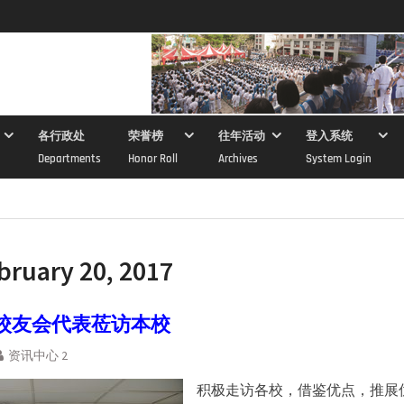
各行政处
荣誉榜
往年活动
登入系统
Departments
Honor Roll
Archives
System Login
bruary 20, 2017
校友会代表莅访本校
资讯中心 2
积极走访各校，借鉴优点，推展