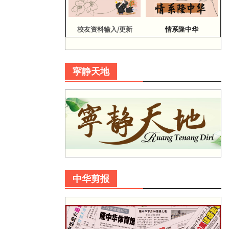
校友资料输入/更新
情系隆中华
寜静天地
中华剪报