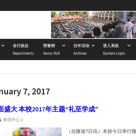
各行政处
荣誉榜
往年活动
登入系统
Departments
Honor Roll
Archives
System Login
nuary 7, 2017
盛大 本校2017年主题“礼至学成”
资讯中心 2
（吉隆坡7日讯）本校今日举行