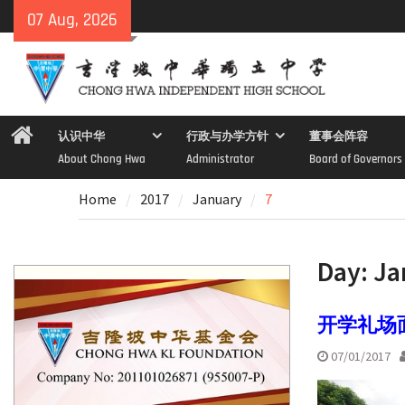
Skip
07 Aug, 2026
to
content
Home
认识中华
行政与办学方针
董事会阵容
About Chong Hwa
Administrator
Board of Governors
Home
2017
January
7
Day:
Ja
开学礼场面
07/01/2017