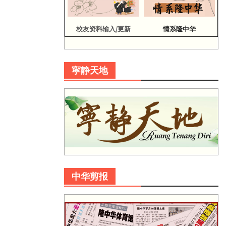
校友资料输入/更新
情系隆中华
寜静天地
中华剪报