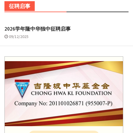
征聘启事
2026学年隆中华独中征聘启事
09/12/2025