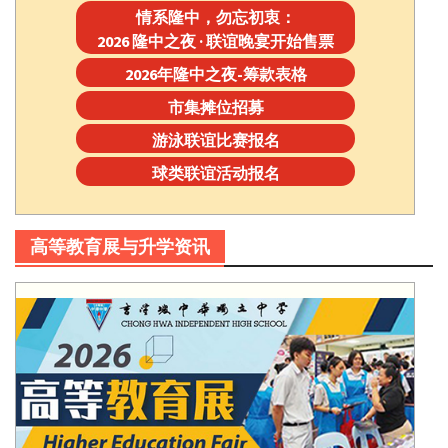
情系隆中，勿忘初衷：
2026 隆中之夜 · 联谊晚宴开始售票
2026年隆中之夜-筹款表格
市集摊位招募
游泳联谊比赛报名
球类联谊活动报名
高等教育展与升学资讯