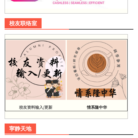
校友联络室
校友资料输入/更新
情系隆中华
寜静天地