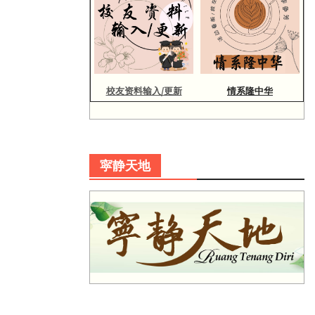
校友资料输入/更新
情系隆中华
寜静天地