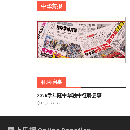
中华剪报
征聘启事
2026学年隆中华独中征聘启事
09/12/2025