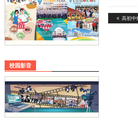
Post
Previou
高初中
navigatio
post:
校园影音