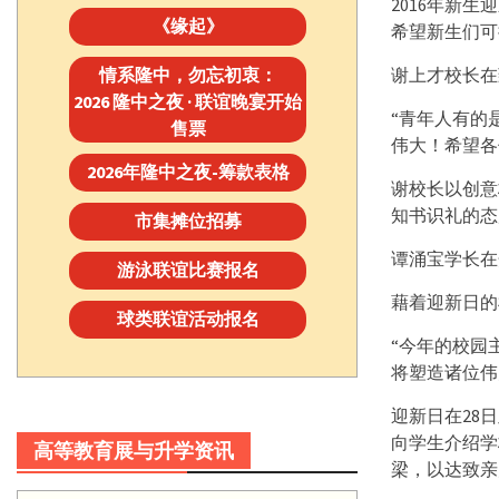
2016年新
《缘起》
希望新生们可
情系隆中，勿忘初衷：
谢上才校长在
2026 隆中之夜 · 联谊晚宴开始
“青年人有的
售票
伟大！希望各
2026年隆中之夜-筹款表格
谢校长以创意
知书识礼的态
市集摊位招募
谭涌宝学长在
游泳联谊比赛报名
藉着迎新日的
球类联谊活动报名
“今年的校园
将塑造诸位伟
迎新日在28
向学生介绍学
高等教育展与升学资讯
梁，以达致亲