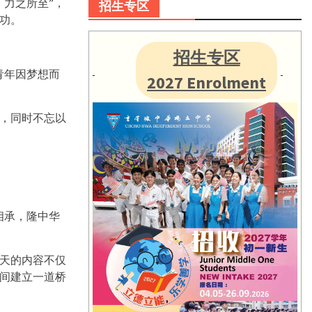
，力之所至”，
招生专区
功。
招生专区
青年因梦想而
2027 Enrolment
，同时不忘以
相承，隆中华
两天的内容不仅
间建立一道桥