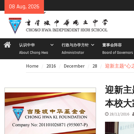
Skip
08 Aug, 2026
to
content
Home
认识中华
行政与办学方针
董事会阵容
About Chong Hwa
Administrator
Board of Governors
Home
2016
December
28
迎新主题“心
迎新主
本校大
28/12/2016