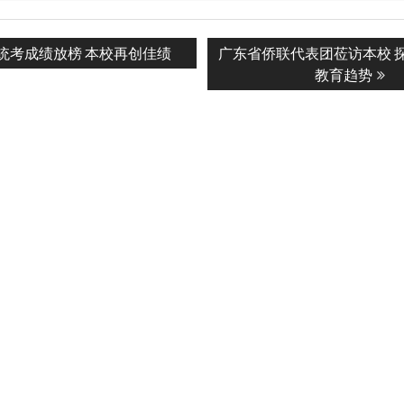
s
Next
统考成绩放榜 本校再创佳绩
广东省侨联代表团莅访本校 
n
post:
教育趋势