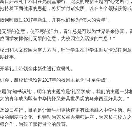
生迎新日开幕礼于28日在光前堂举行，此次的迎新主题为“心之所向
抱持着正面健康的思想，将所学付诸实践，以在各个领域获得成
致词时鼓励2017年新生，并将他们称为“伟大的青年”。
是无限的创意，使不尽的活力，青年总是可以为世界带来惊喜，
位同学发挥你们无限的创意，为校园注入活泼的气息！”
校园和人文校园为努力方向，呼吁学生在中学生涯尽情发挥创意
度处事。
开幕礼上带领全体新生进行宣誓礼。
机会，谢校长也预告2017年的校园主题为“礼至学成”。
主题为‘知书识礼’，明年的主题将是‘礼至学成’，我们的主题一脉
大的青年成为即有中华情怀又兼具世界观的马来西亚好儿女。”
日及29日举行，目的是让新生能更快速更有效地融入中学生活。
校的制度与文化，也特别为家长举办亲师讲座，为家长与校方之
师合作，为孩子获得健全的教育。