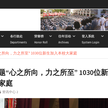
各行政处
荣誉榜
往年活动
登入系统
Departments
Honor Roll
Archives
System Login
之所向，力之所至” 1030位新生加入本校大家庭
题“心之所向，力之所至” 1030位
家庭
资讯中心 2