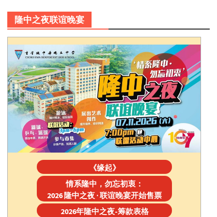
隆中之夜联谊晚宴
《缘起》
情系隆中，勿忘初衷：
2026 隆中之夜 · 联谊晚宴开始售票
2026年隆中之夜-筹款表格