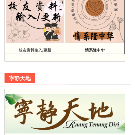
校友资料输入/更新
情系隆中华
寜静天地