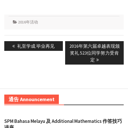
2016年活动
Post
Previous
Next
礼至学成 毕业再见
2016年第六届卓越表现颁
navigation
post:
post:
奖礼 523位同学努力受肯
定
通告 Announcement
SPM Bahasa Melayu 及 Additional Mathematics 作答技巧
讲座