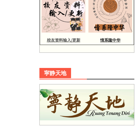
校友资料输入/更新
情系隆中华
寜静天地