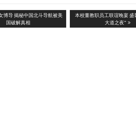
Next
女博导 揭秘中国北斗导航被美
本校董教职员工联谊晚宴 盛
n
post:
国破解真相
大道之夜”