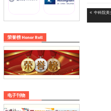
Post
Previous
中科院美
navigatio
post:
荣誉榜 Honor Roll
电子刊物