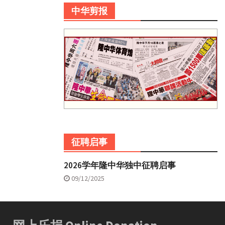
中华剪报
征聘启事
2026学年隆中华独中征聘启事
09/12/2025