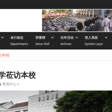
各行政处
荣誉榜
往年活动
登入系统
Departments
Honor Roll
Archives
System Login
访本校
学莅访本校
资讯中心 2