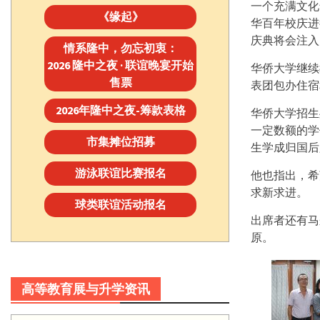
一个充满文化
《缘起》
华百年校庆进
庆典将会注入
情系隆中，勿忘初衷：
2026 隆中之夜 · 联谊晚宴开始
华侨大学继续
售票
表团包办住宿
2026年隆中之夜-筹款表格
华侨大学招生
一定数额的学
市集摊位招募
生学成归国后
游泳联谊比赛报名
他也指出，希
求新求进。
球类联谊活动报名
出席者还有马
原。
高等教育展与升学资讯